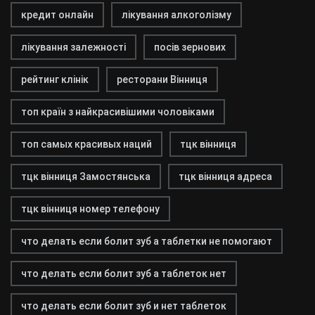
кредит онлайн
лікування алкоголізму
лікування залежності
посів зернових
рейтинг клінік
ресторани Вінниця
топ країн з найкрасивішими чоловіками
топ самых красивых наций
тцк вінниця
тцк вінниця Замостянська
тцк вінниця адреса
тцк вінниця номер телефону
что делать если болит зуб а таблетки не помогают
что делать если болит зуб а таблеток нет
что делать если болит зуб и нет таблеток