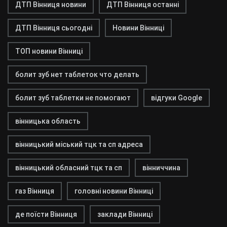
ДТП Вінниця новини
ДТП Вінниця останні
ДТП Вінниця сьогодні
Новини Вінниці
ТОП новини Вінниці
болит зуб нет таблеток что делать
болит зуб таблетки не помогают
відгуки Google
вінницька область
вінницький міський тцк та сп адреса
вінницький обласний тцк та сп
вінниччина
газ Вінниця
головні новини Вінниці
де поїсти Вінниця
заклади Вінниці