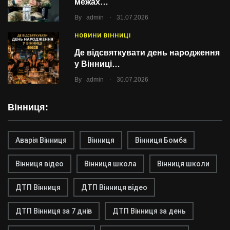
межах…
.
By
admin
31.07.2026
НОВИНИ ВІННИЦІ
Де відсвяткувати день народження
у Вінниці…
.
By
admin
30.07.2026
Вінниця:
Аварія Вінниця
Вінниця
Вінниця Бомба
Вінниця відео
Вінниця школа
Вінниця школи
ДТП Вінниця
ДТП Вінниця відео
ДТП Вінниця за 7 днів
ДТП Вінниця за день