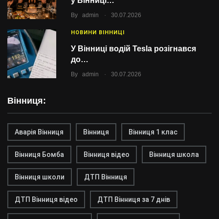
у Вінниці…
.
By
admin
30.07.2026
НОВИНИ ВІННИЦІ
У Вінниці водій Tesla розігнався
до…
.
By
admin
30.07.2026
Вінниця:
Аварія Вінниця
Вінниця
Вінниця 1 клас
Вінниця Бомба
Вінниця відео
Вінниця школа
Вінниця школи
ДТП Вінниця
ДТП Вінниця відео
ДТП Вінниця за 7 днів