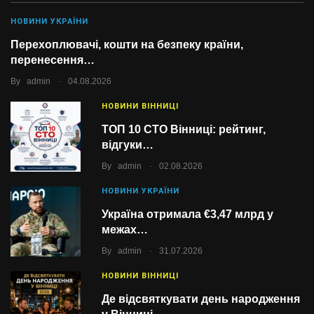
НОВИНИ УКРАЇНИ
Перехоплювачі, кошти на безпеку країни,
перенесення…
.
By
admin
04.08.2026
НОВИНИ ВІННИЦІ
ТОП 10 СТО Вінниці: рейтинг,
відгуки…
.
By
admin
02.08.2026
НОВИНИ УКРАЇНИ
Україна отримала €3,47 млрд у
межах…
.
By
admin
31.07.2026
НОВИНИ ВІННИЦІ
Де відсвяткувати день народження