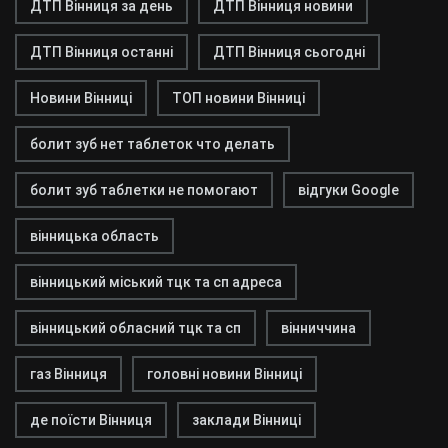
ДТП Вінниця за день
ДТП Вінниця новини
ДТП Вінниця останні
ДТП Вінниця сьогодні
Новини Вінниці
ТОП новини Вінниці
болит зуб нет таблеток что делать
болит зуб таблетки не помогают
відгуки Google
вінницька область
вінницький міський тцк та сп адреса
вінницький обласний тцк та сп
вінниччина
газ Вінниця
головні новини Вінниці
де поїсти Вінниця
заклади Вінниці