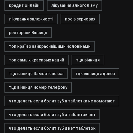
кредит онлайн
лікування алкоголізму
лікування залежності
посів зернових
ресторани Вінниця
топ країн з найкрасивішими чоловіками
топ самых красивых наций
тцк вінниця
тцк вінниця Замостянська
тцк вінниця адреса
тцк вінниця номер телефону
что делать если болит зуб а таблетки не помогают
что делать если болит зуб а таблеток нет
что делать если болит зуб и нет таблеток