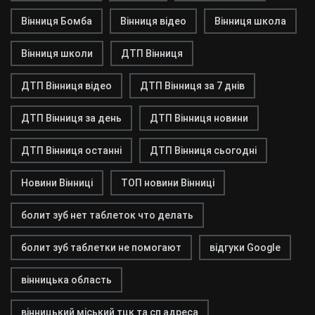
Вінниця Бомба
Вінниця відео
Вінниця школа
Вінниця школи
ДТП Вінниця
ДТП Вінниця відео
ДТП Вінниця за 7 днів
ДТП Вінниця за день
ДТП Вінниця новини
ДТП Вінниця останні
ДТП Вінниця сьогодні
Новини Вінниці
ТОП новини Вінниці
болит зуб нет таблеток что делать
болит зуб таблетки не помогают
відгуки Google
вінницька область
вінницький міський тцк та сп адреса