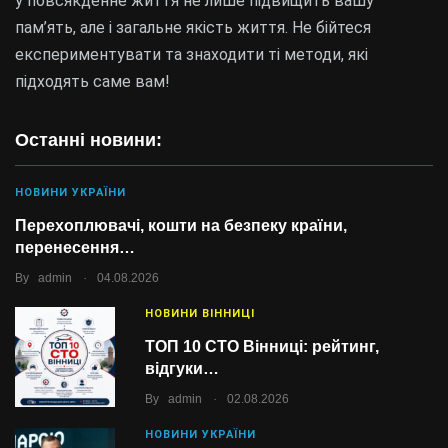
у повсякденне життя не лише підвищить вашу
пам’ять, але і загальне якість життя. Не бійтеся
експериментувати та знаходити ті методи, які
підходять саме вам!
Останні новини:
НОВИНИ УКРАЇНИ
Перехоплювачі, кошти на безпеку країни,
перенесення…
.
By
admin
04.08.2026
НОВИНИ ВІННИЦІ
ТОП 10 СТО Вінниці: рейтинг,
відгуки…
.
By
admin
02.08.2026
НОВИНИ УКРАЇНИ