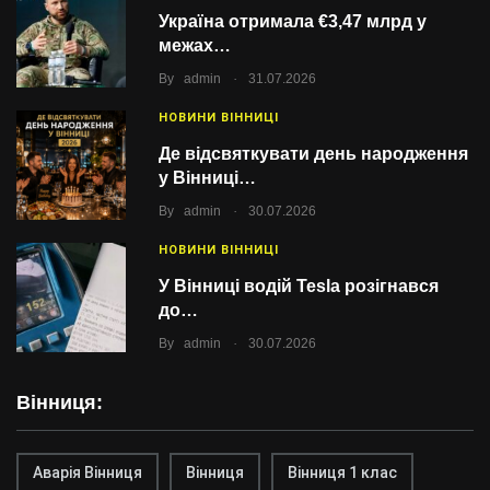
Україна отримала €3,47 млрд у
межах…
.
By
admin
31.07.2026
НОВИНИ ВІННИЦІ
Де відсвяткувати день народження
у Вінниці…
.
By
admin
30.07.2026
НОВИНИ ВІННИЦІ
У Вінниці водій Tesla розігнався
до…
.
By
admin
30.07.2026
Вінниця:
Аварія Вінниця
Вінниця
Вінниця 1 клас