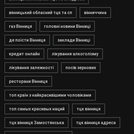
вінницький обласний тцк та сп
вінниччина
газ Вінниця
головні новини Вінниці
де поїсти Вінниця
заклади Вінниці
кредит онлайн
лікування алкоголізму
лікування залежності
посів зернових
ресторани Вінниця
топ країн з найкрасивішими чоловіками
топ самых красивых наций
тцк вінниця
тцк вінниця Замостянська
тцк вінниця адреса