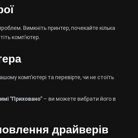
рої
роблем. Вимкніть принтер, почекайте кілька
стіть комп’ютер.
тера
ашому комп’ютері та перевірте, чи не стоїть
имі "Приховано"
– ви можете вибрати його в
новлення драйверів