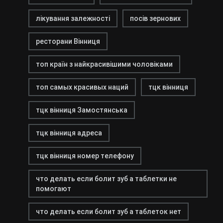
лікування залежності
посів зернових
ресторани Вінниця
топ країн з найкрасивішими чоловіками
топ самых красивых наций
тцк вінниця
тцк вінниця Замостянська
тцк вінниця адреса
тцк вінниця номер телефону
что делать если болит зуб а таблетки не
помогают
что делать если болит зуб а таблеток нет