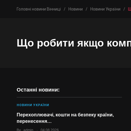
Головні новини Вінниці
/
Новини
/
Новини України
/
Щ
Що робити якщо комп
Останні новини:
НОВИНИ УКРАЇНИ
Перехоплювачі, кошти на безпеку країни,
перенесення…
.
By
admin
04.08.2026