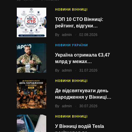
НОВИНИ ВІННИЦІ
ТОП 10 СТО Вінниці:
рейтинг, відгуки…
.
By
admin
02.08.2026
НОВИНИ УКРАЇНИ
Україна отримала €3,47
млрд у межах…
.
By
admin
31.07.2026
НОВИНИ ВІННИЦІ
Де відсвяткувати день
народження у Вінниці…
.
By
admin
30.07.2026
НОВИНИ ВІННИЦІ
У Вінниці водій Tesla