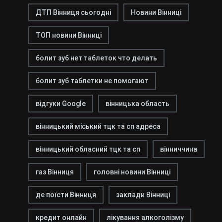
ДТП Вінниця сьогодні
Новини Вінниці
ТОП новини Вінниці
болит зуб нет таблеток что делать
болит зуб таблетки не помогают
відгуки Google
вінницька область
вінницький міський тцк та сп адреса
вінницький обласний тцк та сп
вінниччина
газ Вінниця
головні новини Вінниці
де поїсти Вінниця
заклади Вінниці
кредит онлайн
лікування алкоголізму