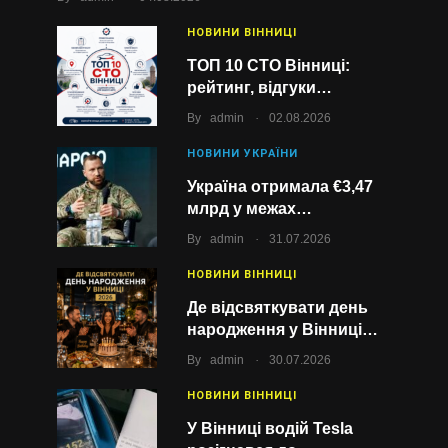
НОВИНИ ВІННИЦІ
ТОП 10 СТО Вінниці:
рейтинг, відгуки…
.
By
admin
02.08.2026
НОВИНИ УКРАЇНИ
Україна отримала €3,47
млрд у межах…
.
By
admin
31.07.2026
НОВИНИ ВІННИЦІ
Де відсвяткувати день
народження у Вінниці…
.
By
admin
30.07.2026
НОВИНИ ВІННИЦІ
У Вінниці водій Tesla