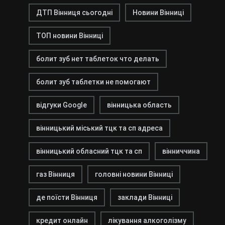
ДТП Вінниця сьогодні
Новини Вінниці
ТОП новини Вінниці
болит зуб нет таблеток что делать
болит зуб таблетки не помогают
відгуки Google
вінницька область
вінницький міський тцк та сп адреса
вінницький обласний тцк та сп
вінниччина
газ Вінниця
головні новини Вінниці
де поїсти Вінниця
заклади Вінниці
кредит онлайн
лікування алкоголізму