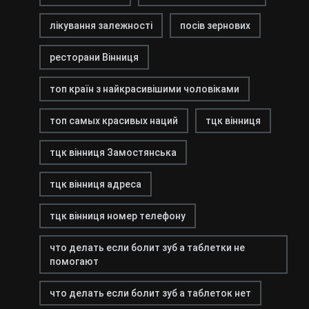
лікування залежності
посів зернових
ресторани Вінниця
топ країн з найкрасивішими чоловіками
топ самых красивых наций
тцк вінниця
тцк вінниця Замостянська
тцк вінниця адреса
тцк вінниця номер телефону
что делать если болит зуб а таблетки не
помогают
что делать если болит зуб а таблеток нет