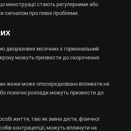
кщо менструації стають регулярними або
ти сигналом про певні проблеми.
них
ю дворазових місячних є гормональний
стерону можуть призвести до скорочення
тан жінки може опосередковано впливати на
 або психічні розлади можуть призвести до
особі життя, такі як зміна дієти, фізичної
обів контрацепції, можуть вплинути на