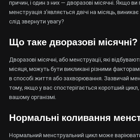
причин, і один з них — дворазові місячні. Якщо ви
менструація з’являється двічі на місяць, виникає
слід звернути увагу?
Що таке дворазові місячні?
Дворазові місячні, або менструації, які відбува
місяця, можуть бути викликані різними факторами
в способі життя або захворювання. Зазвичай менс
тому, якщо у вас спостерігається коротший цикл,
вашому організмі.
Нормальні коливання менс
Нормальний менструальний цикл може варіюватися