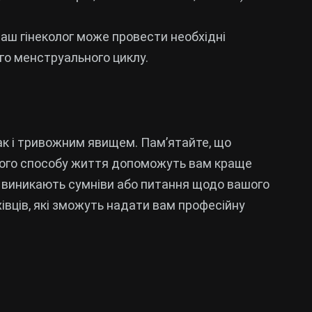
 Ваш гінеколог може провести необхідні
го менструального циклу.
ак і тривожним явищем. Пам’ятайте, що
ового способу життя допоможуть вам краще
с виникають сумніви або питання щодо вашого
івців, які зможуть надати вам професійну