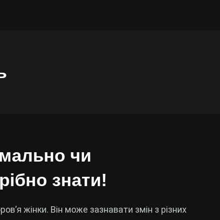
ь
рмально чи
рібно знати!
в’я жінки. Він може зазнавати змін з різних