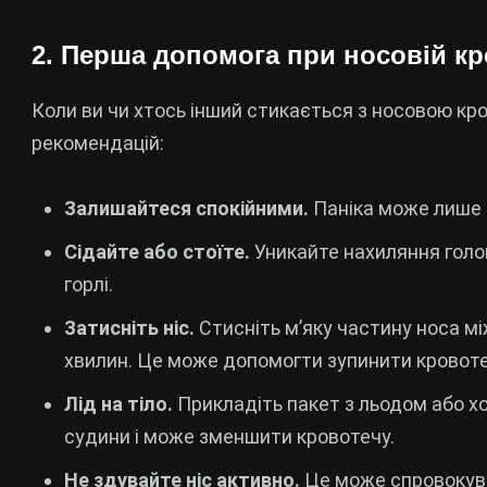
2. Перша допомога при носовій кр
Коли ви чи хтось інший стикається з носовою к
рекомендацій:
Залишайтеся спокійними.
Паніка може лише 
Сідайте або стоїте.
Уникайте нахиляння голов
горлі.
Затисніть ніс.
Стисніть м’яку частину носа мі
хвилин. Це може допомогти зупинити кровоте
Лід на тіло.
Прикладіть пакет з льодом або х
судини і може зменшити кровотечу.
Не здувайте ніс активно.
Це може спровокува