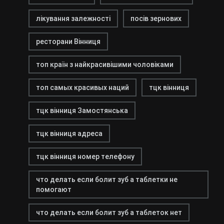
лікування залежності
посів зернових
ресторани Вінниця
топ країн з найкрасивішими чоловіками
топ самых красивых наций
тцк вінниця
тцк вінниця Замостянська
тцк вінниця адреса
тцк вінниця номер телефону
что делать если болит зуб а таблетки не
помогают
что делать если болит зуб а таблеток нет