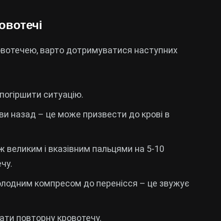
овотечі
ровотечею, варто дотримуватися наступних
погіршити ситуацію.
и назад – це може призвести до крові в
ж великим і вказівним пальцями на 5-10
чу.
олодним компресом до перенісся – це звужує
ти повторну кровотечу.