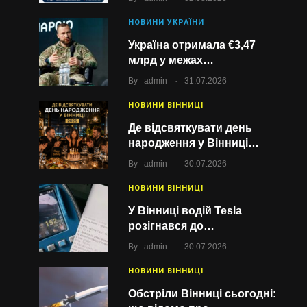
НОВИНИ УКРАЇНИ
Україна отримала €3,47
млрд у межах…
.
By
admin
31.07.2026
НОВИНИ ВІННИЦІ
Де відсвяткувати день
народження у Вінниці…
.
By
admin
30.07.2026
НОВИНИ ВІННИЦІ
У Вінниці водій Tesla
розігнався до…
.
By
admin
30.07.2026
НОВИНИ ВІННИЦІ
Обстріли Вінниці сьогодні: