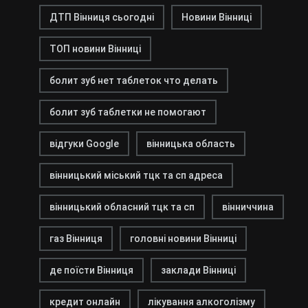
ДТП Вінниця сьогодні
Новини Вінниці
ТОП новини Вінниці
болит зуб нет таблеток что делать
болит зуб таблетки не помогают
відгуки Google
вінницька область
вінницький міський тцк та сп адреса
вінницький обласний тцк та сп
вінниччина
газ Вінниця
головні новини Вінниці
де поїсти Вінниця
заклади Вінниці
кредит онлайн
лікування алкоголізму