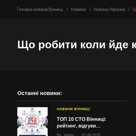
Головні новини Вінниці
/
Новини
/
Новини України
/
Щ
Що робити коли йде к
Останні новини:
НОВИНИ ВІННИЦІ
ТОП 10 СТО Вінниці:
рейтинг, відгуки…
.
By
admin
02.08.2026