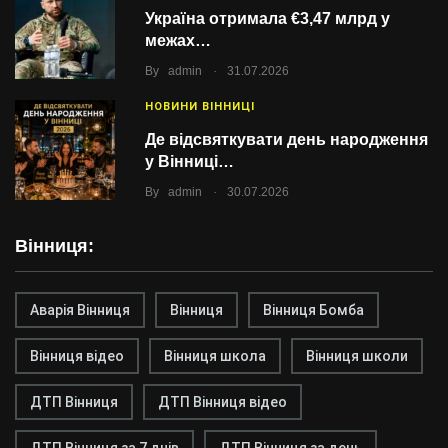
Україна отримала €3,47 млрд у
межах…
.
By
admin
31.07.2026
НОВИНИ ВІННИЦІ
Де відсвяткувати день народження
у Вінниці…
.
By
admin
30.07.2026
Вінниця:
Аварія Вінниця
Вінниця
Вінниця Бомба
Вінниця відео
Вінниця школа
Вінниця школи
ДТП Вінниця
ДТП Вінниця відео