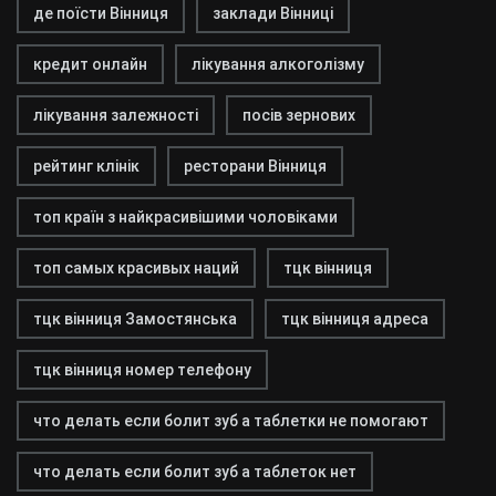
де поїсти Вінниця
заклади Вінниці
кредит онлайн
лікування алкоголізму
лікування залежності
посів зернових
рейтинг клінік
ресторани Вінниця
топ країн з найкрасивішими чоловіками
топ самых красивых наций
тцк вінниця
тцк вінниця Замостянська
тцк вінниця адреса
тцк вінниця номер телефону
что делать если болит зуб а таблетки не помогают
что делать если болит зуб а таблеток нет