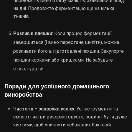
перекажіть вино в іншу ємність, залишаючи осад
на дні. Продовжте ферментацію ще на кілька
тижнів.
Розлив в пляшки
: Коли процес ферментації
завершиться (і вино перестане шипіти), можна
розливати його в підготовлені пляшки. Закупорте
пляшки корками або кришками. Не забудьте
етикетувати!
Поради для успішного домашнього
виноробства
Чистота – запорука успіху
: Усі інструменти та
ємності, які ви використовуєте, повинні бути дуже
чистими, щоб уникнути небажаних бактерій.