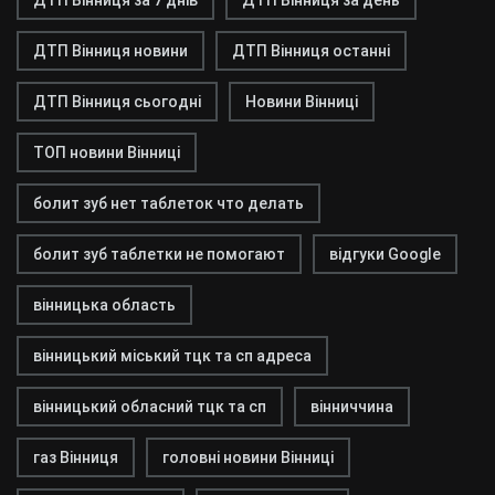
ДТП Вінниця за 7 днів
ДТП Вінниця за день
ДТП Вінниця новини
ДТП Вінниця останні
ДТП Вінниця сьогодні
Новини Вінниці
ТОП новини Вінниці
болит зуб нет таблеток что делать
болит зуб таблетки не помогают
відгуки Google
вінницька область
вінницький міський тцк та сп адреса
вінницький обласний тцк та сп
вінниччина
газ Вінниця
головні новини Вінниці