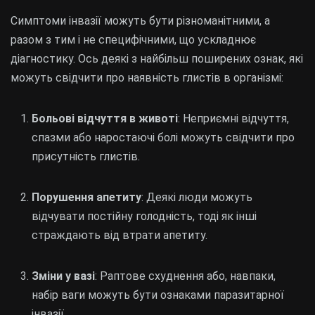
Симптоми інвазії можуть бути різноманітними, а
разом з тим і не специфічними, що ускладнює
діагностику. Ось деякі з найбільш поширених ознак, які
можуть свідчити про наявність глистів в організмі:
Больові відчуття в животі
: Неприємні відчуття,
спазми або наростаючі болі можуть свідчити про
присутність глистів.
Порушення апетиту
: Деякі люди можуть
відчувати постійну голодність, тоді як інші
страждають від втрати апетиту.
Зміни у вазі
: Раптове схуднення або, навпаки,
набір ваги можуть бути ознаками паразитарної
інвазії.