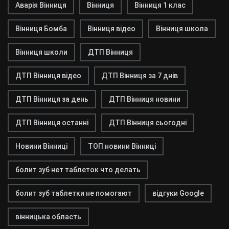
Аварія Вінниця
Вінниця
Вінниця 1 клас
Вінниця Бомба
Вінниця відео
Вінниця школа
Вінниця школи
ДТП Вінниця
ДТП Вінниця відео
ДТП Вінниця за 7 днів
ДТП Вінниця за день
ДТП Вінниця новини
ДТП Вінниця останні
ДТП Вінниця сьогодні
Новини Вінниці
ТОП новини Вінниці
болит зуб нет таблеток что делать
болит зуб таблетки не помогают
відгуки Google
вінницька область