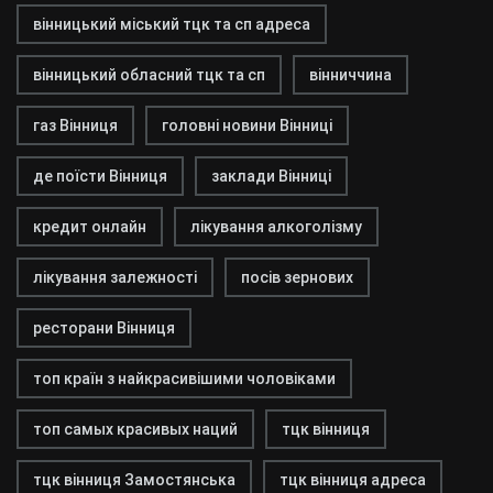
вінницький міський тцк та сп адреса
вінницький обласний тцк та сп
вінниччина
газ Вінниця
головні новини Вінниці
де поїсти Вінниця
заклади Вінниці
кредит онлайн
лікування алкоголізму
лікування залежності
посів зернових
ресторани Вінниця
топ країн з найкрасивішими чоловіками
топ самых красивых наций
тцк вінниця
тцк вінниця Замостянська
тцк вінниця адреса