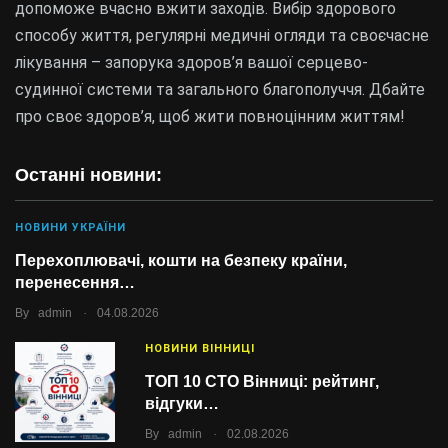
допоможе вчасно вжити заходів. Вибір здорового
способу життя, регулярні медичні огляди та своєчасне
лікування – запорука здоров’я вашої серцево-
судинної системи та загального благополуччя. Дбайте
про своє здоров’я, щоб жити повноцінним життям!
Останні новини:
НОВИНИ УКРАЇНИ
Перехоплювачі, кошти на безпеку країни,
перенесення…
.
By
admin
04.08.2026
НОВИНИ ВІННИЦІ
ТОП 10 СТО Вінниці: рейтинг,
відгуки…
.
By
admin
02.08.2026