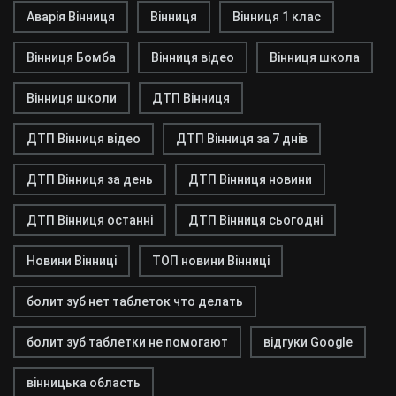
Аварія Вінниця
Вінниця
Вінниця 1 клас
Вінниця Бомба
Вінниця відео
Вінниця школа
Вінниця школи
ДТП Вінниця
ДТП Вінниця відео
ДТП Вінниця за 7 днів
ДТП Вінниця за день
ДТП Вінниця новини
ДТП Вінниця останні
ДТП Вінниця сьогодні
Новини Вінниці
ТОП новини Вінниці
болит зуб нет таблеток что делать
болит зуб таблетки не помогают
відгуки Google
вінницька область