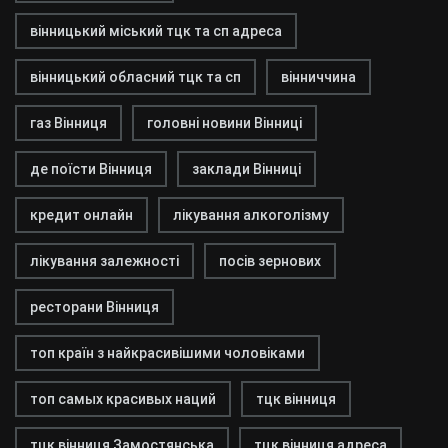
вінницький міський тцк та сп адреса
вінницький обласний тцк та сп
вінниччина
газ Вінниця
головні новини Вінниці
де поїсти Вінниця
заклади Вінниці
кредит онлайн
лікування алкоголізму
лікування залежності
посів зернових
ресторани Вінниця
топ країн з найкрасивішими чоловіками
топ самых красивых наций
тцк вінниця
тцк вінниця Замостянська
тцк вінниця адреса