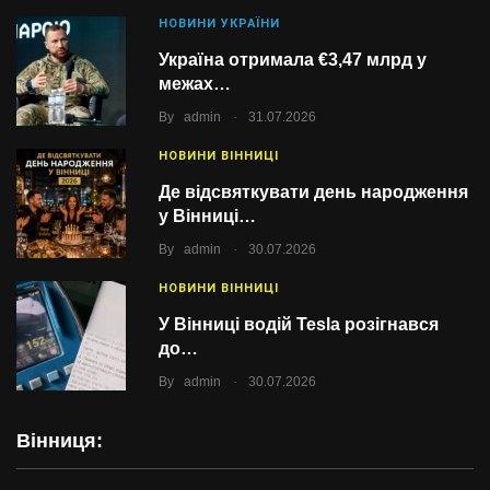
НОВИНИ УКРАЇНИ
Україна отримала €3,47 млрд у
межах…
.
By
admin
31.07.2026
НОВИНИ ВІННИЦІ
Де відсвяткувати день народження
у Вінниці…
.
By
admin
30.07.2026
НОВИНИ ВІННИЦІ
У Вінниці водій Tesla розігнався
до…
.
By
admin
30.07.2026
Вінниця: