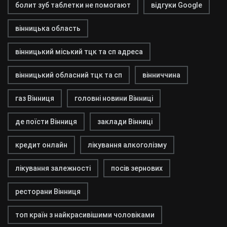
болит зуб таблетки не помогают
відгуки Google
вінницька область
вінницький міський тцк та сп адреса
вінницький обласний тцк та сп
вінниччина
газ Вінниця
головні новини Вінниці
де поїсти Вінниця
заклади Вінниці
кредит онлайн
лікування алкоголізму
лікування залежності
посів зернових
ресторани Вінниця
топ країн з найкрасивішими чоловіками