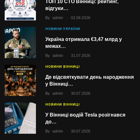
ТОП 10 СТО Вінниці: рейтинг,
відгуки…
.
By
admin
02.08.2026
НОВИНИ УКРАЇНИ
Україна отримала €3,47 млрд у
межах…
.
By
admin
31.07.2026
НОВИНИ ВІННИЦІ
Де відсвяткувати день народження
у Вінниці…
.
By
admin
30.07.2026
НОВИНИ ВІННИЦІ
У Вінниці водій Tesla розігнався
до…
.
By
admin
30.07.2026