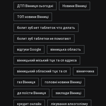
ДТП Вінниця сьогодні
Новини Вінниці
ТОП новини Вінниці
болит зуб нет таблеток что делать
болит зуб таблетки не помогают
відгуки Google
вінницька область
вінницький міський тцк та сп адреса
вінницький обласний тцк та сп
вінниччина
газ Вінниця
головні новини Вінниці
де поїсти Вінниця
заклади Вінниці
кредит онлайн
лікування алкоголізму