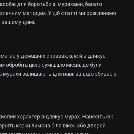
 засобів для боротьби зі мурахами, багато
зпечним методам. У цій статті ми розглянемо
 вашому домі.
омагає у домашніх справах, але й відлякує
тім обробіть цією сумішшю місця, де були
і мурахи залишають для навігації, що збиває з
 кислий характер відлякує мурах. Нанесіть сік
орніть корки лимона біля вікон або дверей.