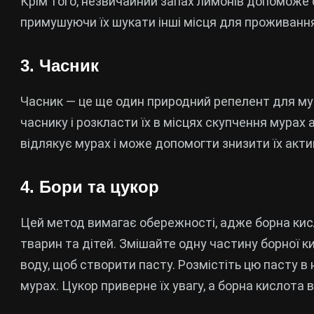
Крім того, незвичайний запах лимонів допоможе 
примушуючи їх шукати інші місця для проживання
3. Часник
Часник — це ще один природний репелент для мур
часнику і розкласти їх в місцях скупчення мурах
відлякує мурах і може допомогти знизити їх акти
4. Бори та цукор
Цей метод вимагає обережності, адже борна ки
тварин та дітей. Змішайте одну частину борної к
воду, щоб створити пасту. Розмістіть цю пасту в
мурах. Цукор приверне їх увагу, а борна кислота в