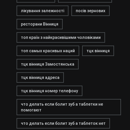
лікування залежності
посів зернових
ресторани Вінниця
топ країн з найкрасивішими чоловіками
топ самых красивых наций
тцк вінниця
тцк вінниця Замостянська
тцк вінниця адреса
тцк вінниця номер телефону
что делать если болит зуб а таблетки не
помогают
что делать если болит зуб а таблеток нет