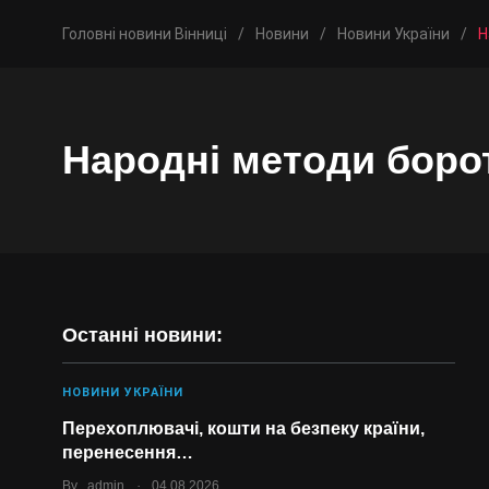
Головні новини Вінниці
/
Новини
/
Новини України
/
Н
Народні методи боро
Останні новини:
НОВИНИ УКРАЇНИ
Перехоплювачі, кошти на безпеку країни,
перенесення…
.
By
admin
04.08.2026