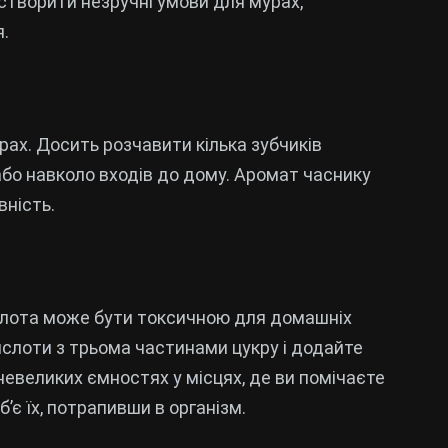
створити незручні умови для мурах,
.
ах. Досить розчавити кілька зубчиків
 або навколо входів до дому. Аромат часнику
вність.
слота може бути токсичною для домашніх
ислоти з трьома частинами цукру і додайте
 невеликих ємностях у місцях, де ви помічаєте
б’є їх, потрапивши в організм.