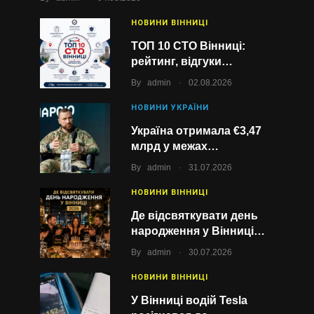
НОВИНИ ВІННИЦІ
ТОП 10 СТО Вінниці:
рейтинг, відгуки…
.
By
admin
02.08.2026
НОВИНИ УКРАЇНИ
Україна отримала €3,47
млрд у межах…
.
By
admin
31.07.2026
НОВИНИ ВІННИЦІ
Де відсвяткувати день
народження у Вінниці…
.
By
admin
30.07.2026
НОВИНИ ВІННИЦІ
У Вінниці водій Tesla