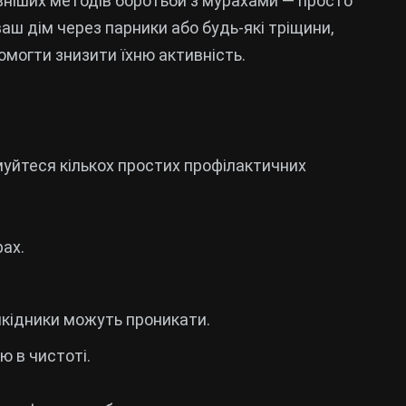
вніших методів боротьби з мурахами — просто
аш дім через парники або будь-які тріщини,
омогти знизити їхню активність.
муйтеся кількох простих профілактичних
ах.
 шкідники можуть проникати.
ю в чистоті.