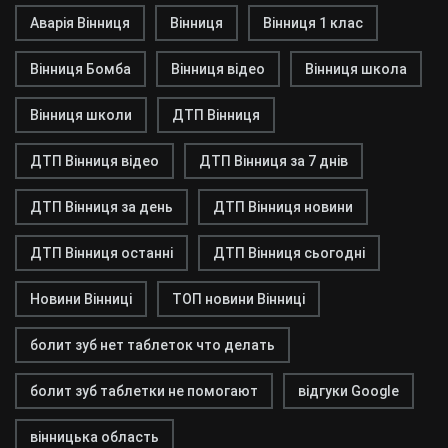
Аварія Вінниця
Вінниця
Вінниця 1 клас
Вінниця Бомба
Вінниця відео
Вінниця школа
Вінниця школи
ДТП Вінниця
ДТП Вінниця відео
ДТП Вінниця за 7 днів
ДТП Вінниця за день
ДТП Вінниця новини
ДТП Вінниця останні
ДТП Вінниця сьогодні
Новини Вінниці
ТОП новини Вінниці
болит зуб нет таблеток что делать
болит зуб таблетки не помогают
відгуки Google
вінницька область