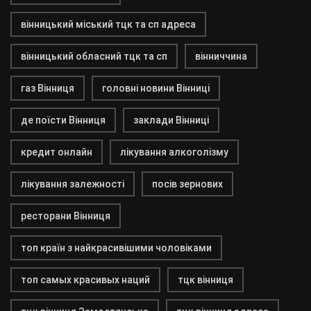
вінницький міський тцк та сп адреса
вінницький обласний тцк та сп
вінниччина
газ Вінниця
головні новини Вінниці
де поїсти Вінниця
заклади Вінниці
кредит онлайн
лікування алкоголізму
лікування залежності
посів зернових
ресторани Вінниця
топ країн з найкрасивішими чоловіками
топ самых красивых наций
тцк вінниця