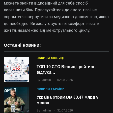
можете знайти відповідний для себе спосіб
полегшити біль. Прислухайтеся до свого тіла і не
соромтеся звернутися за медичною допомогою, якщо
це необхідно. Ви заслуговуєте на комфорт і якість
життя, незалежно від менструального циклу.
Останні новини:
НОВИНИ ВІННИЦІ
ТОП 10 СТО Вінниці: рейтинг,
відгуки…
.
By
admin
02.08.2026
НОВИНИ УКРАЇНИ
Україна отримала €3,47 млрд у
межах…
.
By
admin
31.07.2026