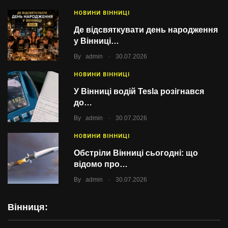
НОВИНИ ВІННИЦІ
Де відсвяткувати день народження
у Вінниці…
.
By
admin
30.07.2026
НОВИНИ ВІННИЦІ
У Вінниці водій Tesla розігнався
до…
.
By
admin
30.07.2026
НОВИНИ ВІННИЦІ
Обстріли Вінниці сьогодні: що
відомо про…
.
By
admin
30.07.2026
Вінниця: