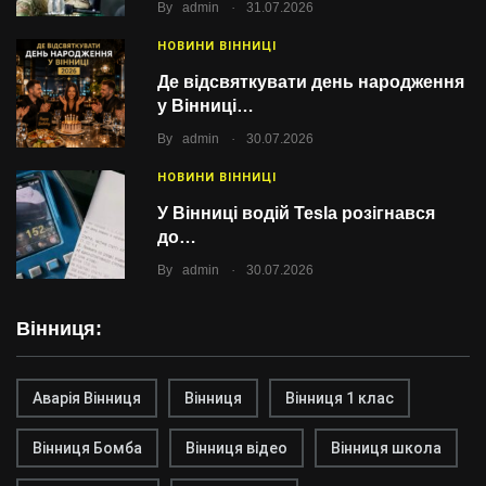
.
By
admin
31.07.2026
НОВИНИ ВІННИЦІ
Де відсвяткувати день народження
у Вінниці…
.
By
admin
30.07.2026
НОВИНИ ВІННИЦІ
У Вінниці водій Tesla розігнався
до…
.
By
admin
30.07.2026
Вінниця:
Аварія Вінниця
Вінниця
Вінниця 1 клас
Вінниця Бомба
Вінниця відео
Вінниця школа