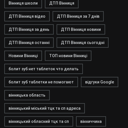
Вінниця школи
ДТП Вінниця
ДТП Вінниця відео
ДТП Вінниця за 7 днів
ДТП Вінниця за день
ДТП Вінниця новини
ДТП Вінниця останні
ДТП Вінниця сьогодні
Новини Вінниці
ТОП новини Вінниці
болит зуб нет таблеток что делать
болит зуб таблетки не помогают
відгуки Google
вінницька область
вінницький міський тцк та сп адреса
вінницький обласний тцк та сп
вінниччина