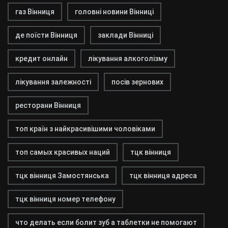
газ Вінниця
головні новини Вінниці
де поїсти Вінниця
заклади Вінниці
кредит онлайн
лікування алкоголізму
лікування залежності
посів зернових
ресторани Вінниця
топ країн з найкрасивішими чоловіками
топ самых красивых наций
тцк вінниця
тцк вінниця Замостянська
тцк вінниця адреса
тцк вінниця номер телефону
что делать если болит зуб а таблетки не помогают