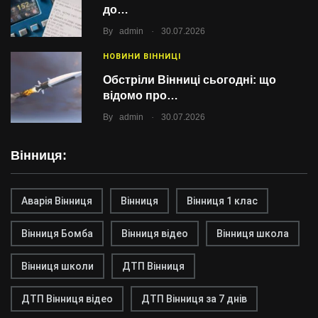
до…
.
By
admin
30.07.2026
НОВИНИ ВІННИЦІ
Обстріли Вінниці сьогодні: що
відомо про…
.
By
admin
30.07.2026
Вінниця:
Аварія Вінниця
Вінниця
Вінниця 1 клас
Вінниця Бомба
Вінниця відео
Вінниця школа
Вінниця школи
ДТП Вінниця
ДТП Вінниця відео
ДТП Вінниця за 7 днів