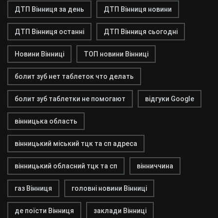
ДТП Вінниця за день
ДТП Вінниця новини
ДТП Вінниця останні
ДТП Вінниця сьогодні
Новини Вінниці
ТОП новини Вінниці
болит зуб нет таблеток что делать
болит зуб таблетки не помогают
відгуки Google
вінницька область
вінницький міський тцк та сп адреса
вінницький обласний тцк та сп
вінниччина
газ Вінниця
головні новини Вінниці
де поїсти Вінниця
заклади Вінниці