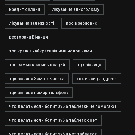
кредит онлайн
лікування алкоголізму
лікування залежності
посів зернових
ресторани Вінниця
топ країн з найкрасивішими чоловіками
топ самых красивых наций
тцк вінниця
тцк вінниця Замостянська
тцк вінниця адреса
тцк вінниця номер телефону
что делать если болит зуб а таблетки не помогают
что делать если болит зуб а таблеток нет
что делать если болит зуб и нет таблеток