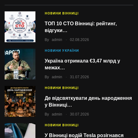
НОВИНИ ВІННИЦІ
ТОП 10 СТО Вінниці: рейтинг,
відгуки…
.
By
admin
02.08.2026
НОВИНИ УКРАЇНИ
Україна отримала €3,47 млрд у
межах…
.
By
admin
31.07.2026
НОВИНИ ВІННИЦІ
Де відсвяткувати день народження
у Вінниці…
.
By
admin
30.07.2026
НОВИНИ ВІННИЦІ
У Вінниці водій Tesla розігнався