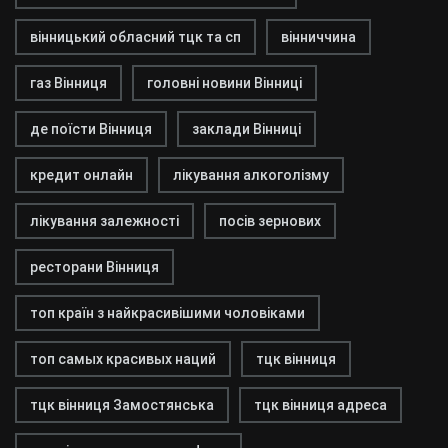
вінницький обласний тцк та сп
вінниччина
газ Вінниця
головні новини Вінниці
де поїсти Вінниця
заклади Вінниці
кредит онлайн
лікування алкоголізму
лікування залежності
посів зернових
ресторани Вінниця
топ країн з найкрасивішими чоловіками
топ самых красивых наций
тцк вінниця
тцк вінниця Замостянська
тцк вінниця адреса