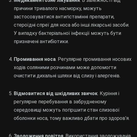
Медикаментозне лікування
. В залежності від
причини тривалого насморку, можуть
застосовуватися антигістамінні препарати,
стероїдні спреї для носа або інші лікарські засоби.
У випадку бактеріальної інфекції можуть бути
призначені антибіотики.
Промивання носа
. Регулярне промивання носових
ходів соляними розчинами може допомогти
очистити дихальні шляхи від слизу і алергенів.
Відмовитися від шкідливих звичок
. Куріння і
регулярне перебування в забрудненому
середовищі можуть погіршити стан слизової
оболонки носа, тому важливо дбати про здоров’я.
Зволоження повітря
. Використання зволожувачів