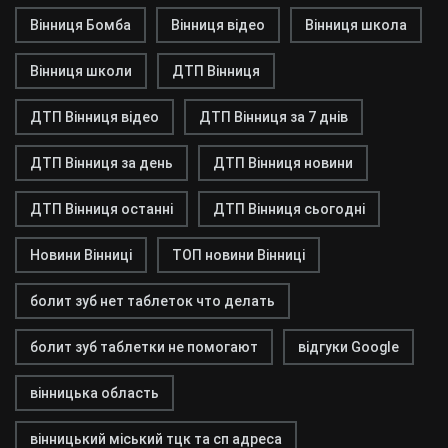
Вінниця Бомба
Вінниця відео
Вінниця школа
Вінниця школи
ДТП Вінниця
ДТП Вінниця відео
ДТП Вінниця за 7 днів
ДТП Вінниця за день
ДТП Вінниця новини
ДТП Вінниця останні
ДТП Вінниця сьогодні
Новини Вінниці
ТОП новини Вінниці
болит зуб нет таблеток что делать
болит зуб таблетки не помогают
відгуки Google
вінницька область
вінницький міський тцк та сп адреса