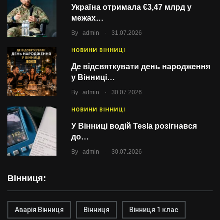
Україна отримала €3,47 млрд у
межах…
.
By
admin
31.07.2026
НОВИНИ ВІННИЦІ
Де відсвяткувати день народження
у Вінниці…
.
By
admin
30.07.2026
НОВИНИ ВІННИЦІ
У Вінниці водій Tesla розігнався
до…
.
By
admin
30.07.2026
Вінниця:
Аварія Вінниця
Вінниця
Вінниця 1 клас