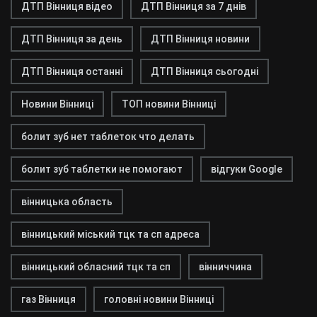
ДТП Вінниця відео
ДТП Вінниця за 7 днів
ДТП Вінниця за день
ДТП Вінниця новини
ДТП Вінниця останні
ДТП Вінниця сьогодні
Новини Вінниці
ТОП новини Вінниці
болит зуб нет таблеток что делать
болит зуб таблетки не помогают
відгуки Google
вінницька область
вінницький міський тцк та сп адреса
вінницький обласний тцк та сп
вінниччина
газ Вінниця
головні новини Вінниці