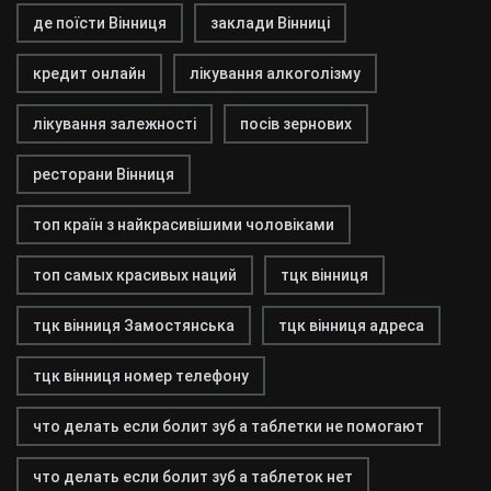
де поїсти Вінниця
заклади Вінниці
кредит онлайн
лікування алкоголізму
лікування залежності
посів зернових
ресторани Вінниця
топ країн з найкрасивішими чоловіками
топ самых красивых наций
тцк вінниця
тцк вінниця Замостянська
тцк вінниця адреса
тцк вінниця номер телефону
что делать если болит зуб а таблетки не помогают
что делать если болит зуб а таблеток нет