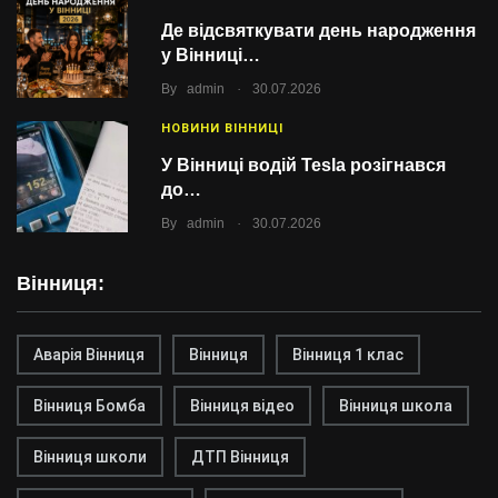
Де відсвяткувати день народження
у Вінниці…
.
By
admin
30.07.2026
НОВИНИ ВІННИЦІ
У Вінниці водій Tesla розігнався
до…
.
By
admin
30.07.2026
Вінниця:
Аварія Вінниця
Вінниця
Вінниця 1 клас
Вінниця Бомба
Вінниця відео
Вінниця школа
Вінниця школи
ДТП Вінниця