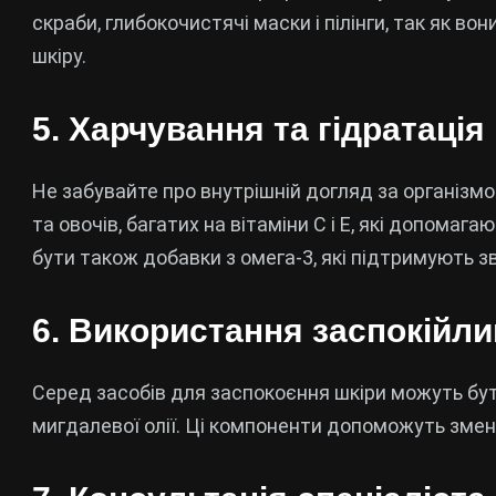
скраби, глибокочистячі маски і пілінги, так як 
шкіру.
5. Харчування та гідратація
Не забувайте про внутрішній догляд за організмо
та овочів, багатих на вітаміни С і Е, які допома
бути також добавки з омега-3, які підтримують з
6. Використання заспокійли
Серед засобів для заспокоєння шкіри можуть бут
мигдалевої олії. Ці компоненти допоможуть зме