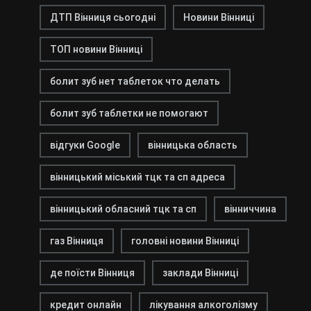
ДТП Вінниця сьогодні
Новини Вінниці
ТОП новини Вінниці
болит зуб нет таблеток что делать
болит зуб таблетки не помогают
відгуки Google
вінницька область
вінницький міський тцк та сп адреса
вінницький обласний тцк та сп
вінниччина
газ Вінниця
головні новини Вінниці
де поїсти Вінниця
заклади Вінниці
кредит онлайн
лікування алкоголізму