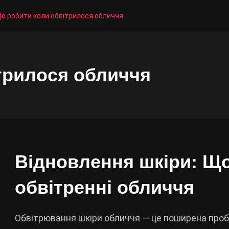
о робити коли обвітрилося обличчя
трилося обличчя
Відновлення шкіри: Щ
обвітренні обличчя
Обвітрювання шкіри обличчя — це поширена проб