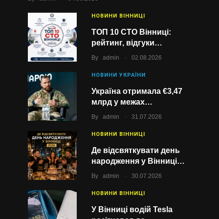
НОВИНИ ВІННИЦІ
ТОП 10 СТО Вінниці:
рейтинг, відгуки…
.
By
admin
02.08.2026
НОВИНИ УКРАЇНИ
Україна отримала €3,47
млрд у межах…
.
By
admin
31.07.2026
НОВИНИ ВІННИЦІ
Де відсвяткувати день
народження у Вінниці…
.
By
admin
30.07.2026
НОВИНИ ВІННИЦІ
У Вінниці водій Tesla