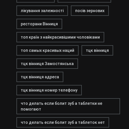
лікування залежності
посів зернових
ресторани Вінниця
топ країн з найкрасивішими чоловіками
топ самых красивых наций
тцк вінниця
тцк вінниця Замостянська
тцк вінниця адреса
тцк вінниця номер телефону
что делать если болит зуб а таблетки не
помогают
что делать если болит зуб а таблеток нет