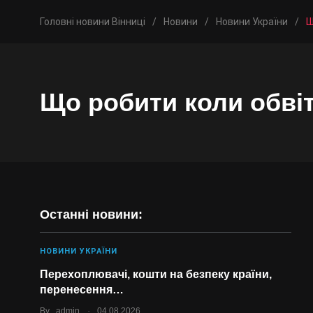
Головні новини Вінниці
/
Новини
/
Новини України
/
Щ
Що робити коли обві
Останні новини:
НОВИНИ УКРАЇНИ
Перехоплювачі, кошти на безпеку країни,
перенесення…
.
By
admin
04.08.2026