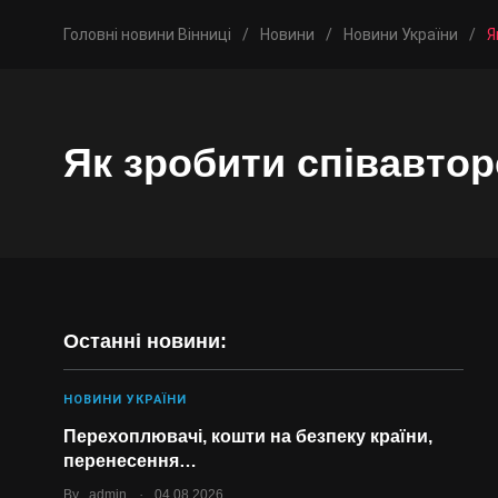
Головні новини Вінниці
/
Новини
/
Новини України
/
Я
Як зробити співавторс
Останні новини:
НОВИНИ УКРАЇНИ
Перехоплювачі, кошти на безпеку країни,
перенесення…
.
By
admin
04.08.2026