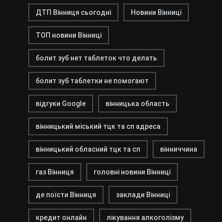
ДТП Вінниця сьогодні
Новини Вінниці
ТОП новини Вінниці
болит зуб нет таблеток что делать
болит зуб таблетки не помогают
відгуки Google
вінницька область
вінницький міський тцк та сп адреса
вінницький обласний тцк та сп
вінниччина
газ Вінниця
головні новини Вінниці
де поїсти Вінниця
заклади Вінниці
кредит онлайн
лікування алкоголізму