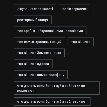
лікування залежності
посів зернових
ресторани Вінниця
топ країн з найкрасивішими чоловіками
топ самых красивых наций
тцк вінниця
тцк вінниця Замостянська
тцк вінниця адреса
тцк вінниця номер телефону
что делать если болит зуб а таблетки не
помогают
что делать если болит зуб а таблеток нет