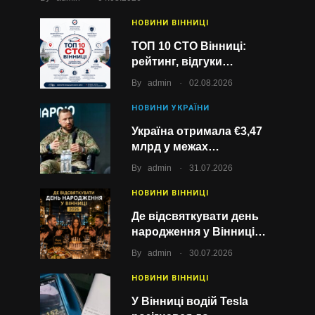
НОВИНИ ВІННИЦІ
ТОП 10 СТО Вінниці:
рейтинг, відгуки…
.
By
admin
02.08.2026
НОВИНИ УКРАЇНИ
Україна отримала €3,47
млрд у межах…
.
By
admin
31.07.2026
НОВИНИ ВІННИЦІ
Де відсвяткувати день
народження у Вінниці…
.
By
admin
30.07.2026
НОВИНИ ВІННИЦІ
У Вінниці водій Tesla