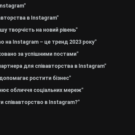
Instagram"
авторства в Instagram"
шу творчість на новий рівень"
 на Instagram – це тренд 2023 року"
иховано за успішними постами"
партнера для співавторства в Instagram"
 допомагає ростити бізнес"
інює обличчя соціальних мереж"
и співавторство в Instagram?"