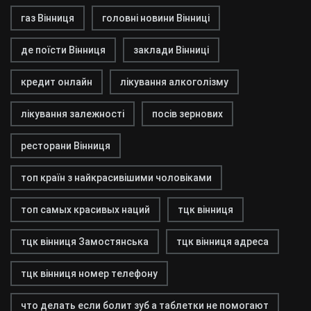
газ Вінниця
головні новини Вінниці
де поїсти Вінниця
заклади Вінниці
кредит онлайн
лікування алкоголізму
лікування залежності
посів зернових
ресторани Вінниця
топ країн з найкрасивішими чоловіками
топ самых красивых наций
тцк вінниця
тцк вінниця Замостянська
тцк вінниця адреса
тцк вінниця номер телефону
что делать если болит зуб а таблетки не помогают