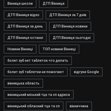
Вінниця школи
ДТП Вінниця
ДТП Вінниця відео
ДТП Вінниця за 7 днів
ДТП Вінниця за день
ДТП Вінниця новини
ДТП Вінниця останні
ДТП Вінниця сьогодні
Новини Вінниці
ТОП новини Вінниці
болит зуб нет таблеток что делать
болит зуб таблетки не помогают
відгуки Google
вінницька область
вінницький міський тцк та сп адреса
вінницький обласний тцк та сп
вінниччина