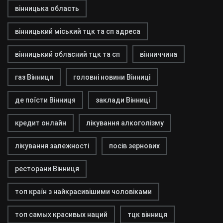
вінницька область
вінницький міський тцк та сп адреса
вінницький обласний тцк та сп
вінниччина
газ Вінниця
головні новини Вінниці
де поїсти Вінниця
заклади Вінниці
кредит онлайн
лікування алкоголізму
лікування залежності
посів зернових
ресторани Вінниця
топ країн з найкрасивішими чоловіками
топ самых красивых наций
тцк вінниця