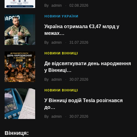
.
By
admin
02.08.2026
НОВИНИ УКРАЇНИ
Україна отримала €3,47 млрд у
межах…
.
By
admin
31.07.2026
НОВИНИ ВІННИЦІ
Де відсвяткувати день народження
у Вінниці…
.
By
admin
30.07.2026
НОВИНИ ВІННИЦІ
У Вінниці водій Tesla розігнався
до…
.
By
admin
30.07.2026
Вінниця: