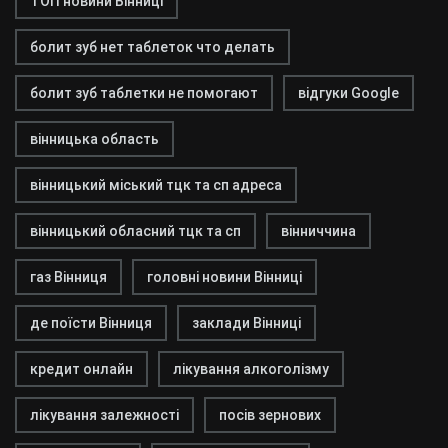
ТОП новини Вінниці
болит зуб нет таблеток что делать
болит зуб таблетки не помогают
відгуки Google
вінницька область
вінницький міський тцк та сп адреса
вінницький обласний тцк та сп
вінниччина
газ Вінниця
головні новини Вінниці
де поїсти Вінниця
заклади Вінниці
кредит онлайн
лікування алкоголізму
лікування залежності
посів зернових