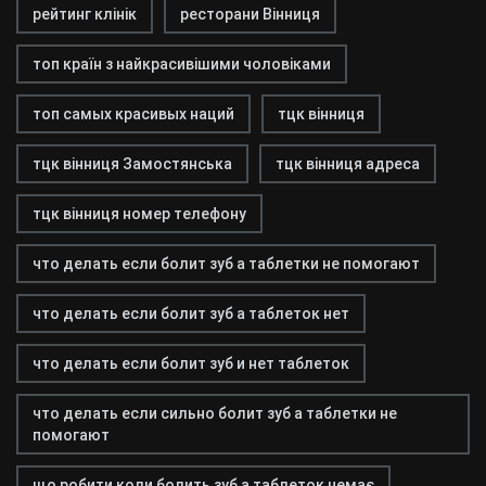
рейтинг клінік
ресторани Вінниця
топ країн з найкрасивішими чоловіками
топ самых красивых наций
тцк вінниця
тцк вінниця Замостянська
тцк вінниця адреса
тцк вінниця номер телефону
что делать если болит зуб а таблетки не помогают
что делать если болит зуб а таблеток нет
что делать если болит зуб и нет таблеток
что делать если сильно болит зуб а таблетки не
помогают
що робити коли болить зуб а таблеток немає