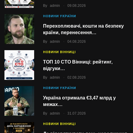
.
By
admin
09.08.2026
НОВИНИ УКРАЇНИ
Перехоплювачі, кошти на безпеку
країни, перенесення…
.
By
admin
04.08.2026
НОВИНИ ВІННИЦІ
ТОП 10 СТО Вінниці: рейтинг,
відгуки…
.
By
admin
02.08.2026
НОВИНИ УКРАЇНИ
Україна отримала €3,47 млрд у
межах…
.
By
admin
31.07.2026
НОВИНИ ВІННИЦІ