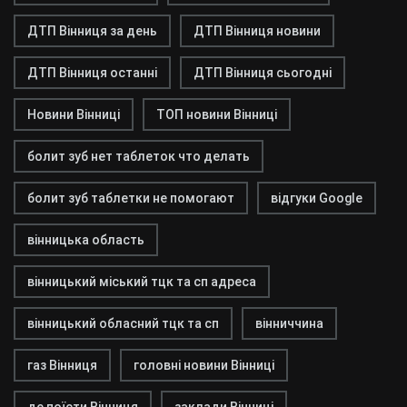
ДТП Вінниця за день
ДТП Вінниця новини
ДТП Вінниця останні
ДТП Вінниця сьогодні
Новини Вінниці
ТОП новини Вінниці
болит зуб нет таблеток что делать
болит зуб таблетки не помогают
відгуки Google
вінницька область
вінницький міський тцк та сп адреса
вінницький обласний тцк та сп
вінниччина
газ Вінниця
головні новини Вінниці