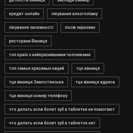
де поїсти Вінниця
заклади Вінниці
кредит онлайн
лікування алкоголізму
лікування залежності
посів зернових
ресторани Вінниця
топ країн з найкрасивішими чоловіками
топ самых красивых наций
тцк вінниця
тцк вінниця Замостянська
тцк вінниця адреса
тцк вінниця номер телефону
что делать если болит зуб а таблетки не помогают
что делать если болит зуб а таблеток нет