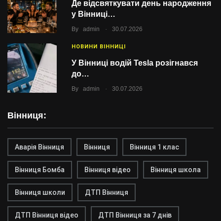
Де відсвяткувати день народження
у Вінниці…
.
By
admin
30.07.2026
НОВИНИ ВІННИЦІ
У Вінниці водій Tesla розігнався
до…
.
By
admin
30.07.2026
Вінниця:
Аварія Вінниця
Вінниця
Вінниця 1 клас
Вінниця Бомба
Вінниця відео
Вінниця школа
Вінниця школи
ДТП Вінниця
ДТП Вінниця відео
ДТП Вінниця за 7 днів