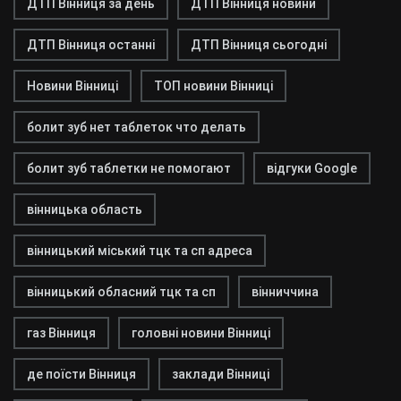
ДТП Вінниця за день
ДТП Вінниця новини
ДТП Вінниця останні
ДТП Вінниця сьогодні
Новини Вінниці
ТОП новини Вінниці
болит зуб нет таблеток что делать
болит зуб таблетки не помогают
відгуки Google
вінницька область
вінницький міський тцк та сп адреса
вінницький обласний тцк та сп
вінниччина
газ Вінниця
головні новини Вінниці
де поїсти Вінниця
заклади Вінниці