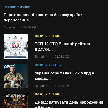
НОВИНИ УКРАЇНИ
Перехоплювачі, кошти на безпеку країни,
перенесення…
.
By
admin
04.08.2026
НОВИНИ ВІННИЦІ
ТОП 10 СТО Вінниці: рейтинг,
відгуки…
.
By
admin
02.08.2026
НОВИНИ УКРАЇНИ
Україна отримала €3,47 млрд у
межах…
.
By
admin
31.07.2026
НОВИНИ ВІННИЦІ
Де відсвяткувати день народження
у Вінниці…