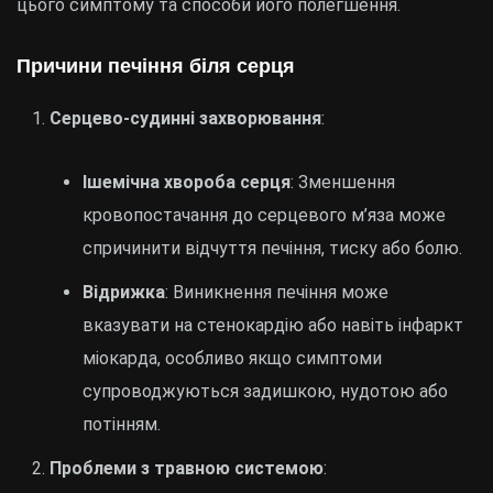
цього симптому та способи його полегшення.
Причини печіння біля серця
Серцево-судинні захворювання
:
Ішемічна хвороба серця
: Зменшення
кровопостачання до серцевого м’яза може
спричинити відчуття печіння, тиску або болю.
Відрижка
: Виникнення печіння може
вказувати на стенокардію або навіть інфаркт
міокарда, особливо якщо симптоми
супроводжуються задишкою, нудотою або
потінням.
Проблеми з травною системою
: