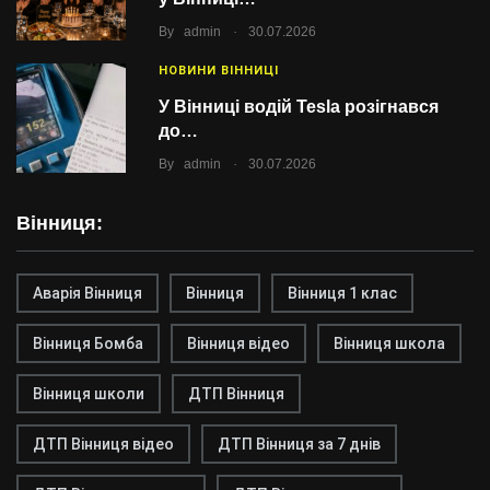
.
By
admin
30.07.2026
НОВИНИ ВІННИЦІ
У Вінниці водій Tesla розігнався
до…
.
By
admin
30.07.2026
Вінниця:
Аварія Вінниця
Вінниця
Вінниця 1 клас
Вінниця Бомба
Вінниця відео
Вінниця школа
Вінниця школи
ДТП Вінниця
ДТП Вінниця відео
ДТП Вінниця за 7 днів