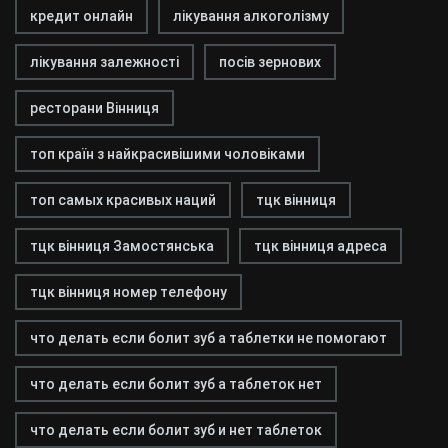
кредит онлайн
лікування алкоголізму
лікування залежності
посів зернових
ресторани Вінниця
топ країн з найкрасивішими чоловіками
топ самых красивых наций
тцк вінниця
тцк вінниця Замостянська
тцк вінниця адреса
тцк вінниця номер телефону
что делать если болит зуб а таблетки не помогают
что делать если болит зуб а таблеток нет
что делать если болит зуб и нет таблеток