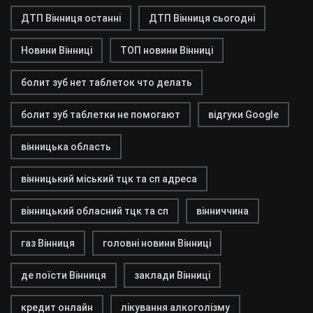
ДТП Вінниця останні
ДТП Вінниця сьогодні
Новини Вінниці
ТОП новини Вінниці
болит зуб нет таблеток что делать
болит зуб таблетки не помогают
відгуки Google
вінницька область
вінницький міський тцк та сп адреса
вінницький обласний тцк та сп
вінниччина
газ Вінниця
головні новини Вінниці
де поїсти Вінниця
заклади Вінниці
кредит онлайн
лікування алкоголізму