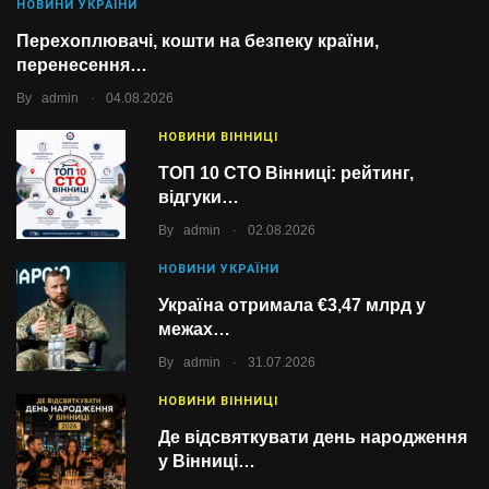
НОВИНИ УКРАЇНИ
Перехоплювачі, кошти на безпеку країни,
перенесення…
.
By
admin
04.08.2026
НОВИНИ ВІННИЦІ
ТОП 10 СТО Вінниці: рейтинг,
відгуки…
.
By
admin
02.08.2026
НОВИНИ УКРАЇНИ
Україна отримала €3,47 млрд у
межах…
.
By
admin
31.07.2026
НОВИНИ ВІННИЦІ
Де відсвяткувати день народження
у Вінниці…