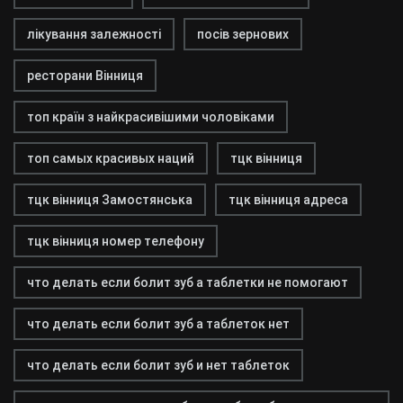
лікування залежності
посів зернових
ресторани Вінниця
топ країн з найкрасивішими чоловіками
топ самых красивых наций
тцк вінниця
тцк вінниця Замостянська
тцк вінниця адреса
тцк вінниця номер телефону
что делать если болит зуб а таблетки не помогают
что делать если болит зуб а таблеток нет
что делать если болит зуб и нет таблеток