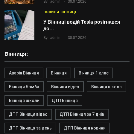
.
By
admin
30.07.2026
НОВИНИ ВІННИЦІ
У Вінниці водій Tesla розігнався
до…
.
By
admin
30.07.2026
Вінниця:
Аварія Вінниця
Вінниця
Вінниця 1 клас
Вінниця Бомба
Вінниця відео
Вінниця школа
Вінниця школи
ДТП Вінниця
ДТП Вінниця відео
ДТП Вінниця за 7 днів
ДТП Вінниця за день
ДТП Вінниця новини