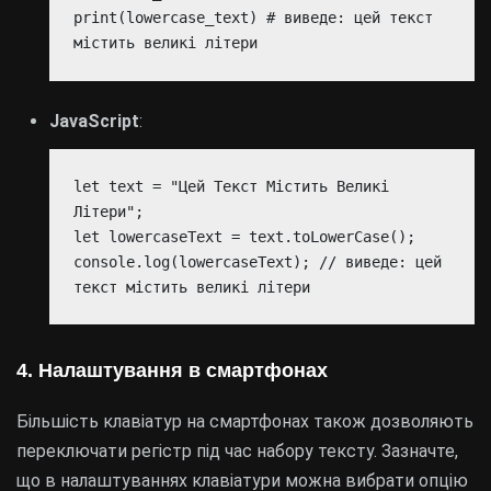
print(lowercase_text) # виведе: цей текст
містить великі літери
JavaScript
:
let text = "Цей Текст Містить Великі
Літери";
let lowercaseText = text.toLowerCase();
console.log(lowercaseText); // виведе: цей
текст містить великі літери
4. Налаштування в смартфонах
Більшість клавіатур на смартфонах також дозволяють
переключати регістр під час набору тексту. Зазначте,
що в налаштуваннях клавіатури можна вибрати опцію