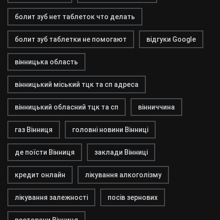
болит зуб нет таблеток что делать
болит зуб таблетки не помогают
відгуки Google
вінницька область
вінницький міський тцк та сп адреса
вінницький обласний тцк та сп
вінниччина
газ Вінниця
головні новини Вінниці
де поїсти Вінниця
заклади Вінниці
кредит онлайн
лікування алкоголізму
лікування залежності
посів зернових
ресторани Вінниця