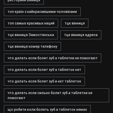
топ країн з найкрасивішими чоловіками
топ самых красивых наций
тцк вінниця
тцк вінниця Замостянська
тцк вінниця адреса
тцк вінниця номер телефону
что делать если болит зуб а таблетки не помогают
что делать если болит зуб а таблеток нет
что делать если болит зуб и нет таблеток
что делать если сильно болит зуб а таблетки не
помогают
що робити коли болить зуб а таблеток немає