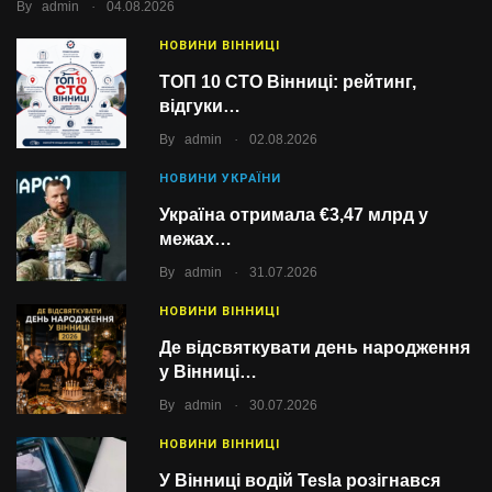
.
By
admin
04.08.2026
НОВИНИ ВІННИЦІ
ТОП 10 СТО Вінниці: рейтинг,
відгуки…
.
By
admin
02.08.2026
НОВИНИ УКРАЇНИ
Україна отримала €3,47 млрд у
межах…
.
By
admin
31.07.2026
НОВИНИ ВІННИЦІ
Де відсвяткувати день народження
у Вінниці…
.
By
admin
30.07.2026
НОВИНИ ВІННИЦІ
У Вінниці водій Tesla розігнався