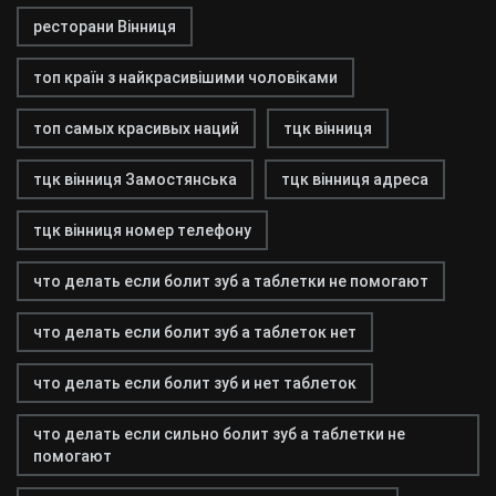
ресторани Вінниця
топ країн з найкрасивішими чоловіками
топ самых красивых наций
тцк вінниця
тцк вінниця Замостянська
тцк вінниця адреса
тцк вінниця номер телефону
что делать если болит зуб а таблетки не помогают
что делать если болит зуб а таблеток нет
что делать если болит зуб и нет таблеток
что делать если сильно болит зуб а таблетки не
помогают