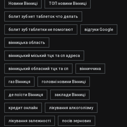
Новини Вінниці
ТОП новини Вінниці
болит зуб нет таблеток что делать
болит зуб таблетки не помогают
відгуки Google
вінницька область
вінницький міський тцк та сп адреса
вінницький обласний тцк та сп
вінниччина
газ Вінниця
головні новини Вінниці
де поїсти Вінниця
заклади Вінниці
кредит онлайн
лікування алкоголізму
лікування залежності
посів зернових