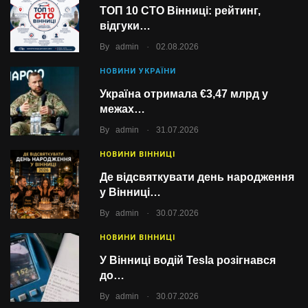
ТОП 10 СТО Вінниці: рейтинг,
відгуки…
.
By
admin
02.08.2026
НОВИНИ УКРАЇНИ
Україна отримала €3,47 млрд у
межах…
.
By
admin
31.07.2026
НОВИНИ ВІННИЦІ
Де відсвяткувати день народження
у Вінниці…
.
By
admin
30.07.2026
НОВИНИ ВІННИЦІ
У Вінниці водій Tesla розігнався
до…
.
By
admin
30.07.2026