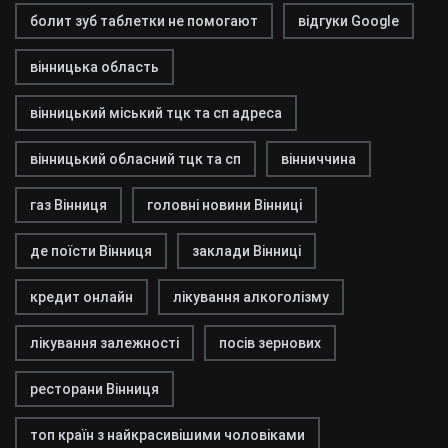
болит зуб таблетки не помогают
відгуки Google
вінницька область
вінницький міський тцк та сп адреса
вінницький обласний тцк та сп
вінниччина
газ Вінниця
головні новини Вінниці
де поїсти Вінниця
заклади Вінниці
кредит онлайн
лікування алкоголізму
лікування залежності
посів зернових
ресторани Вінниця
топ країн з найкрасивішими чоловіками