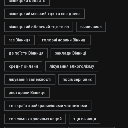
вінницька область
вінницький міський тцк та сп адреса
вінницький обласний тцк та сп
вінниччина
газ Вінниця
головні новини Вінниці
де поїсти Вінниця
заклади Вінниці
кредит онлайн
лікування алкоголізму
лікування залежності
посів зернових
ресторани Вінниця
топ країн з найкрасивішими чоловіками
топ самых красивых наций
тцк вінниця