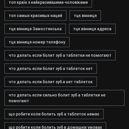
топ країн з найкрасивішими чоловіками
топ самых красивых наций
тцк вінниця
тцк вінниця Замостянська
тцк вінниця адреса
тцк вінниця номер телефону
что делать если болит зуб а таблетки не помогают
что делать если болит зуб а таблеток нет
что делать если болит зуб и нет таблеток
что делать если сильно болит зуб а таблетки не
помогают
що робити коли болить зуб а таблеток немає
що робити коли болить зуб в домашніх умовах