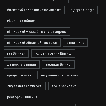
болит зуб таблетки не помогают
відгуки Google
вінницька область
вінницький міський тцк та сп адреса
вінницький обласний тцк та сп
вінниччина
газ Вінниця
головні новини Вінниці
де поїсти Вінниця
заклади Вінниці
кредит онлайн
лікування алкоголізму
лікування залежності
посів зернових
ресторани Вінниця