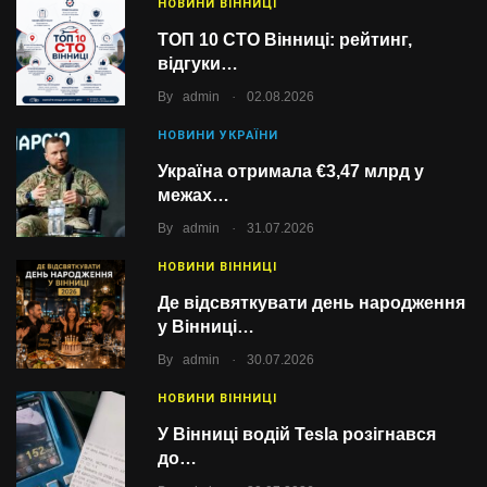
НОВИНИ ВІННИЦІ
ТОП 10 СТО Вінниці: рейтинг,
відгуки…
.
By
admin
02.08.2026
НОВИНИ УКРАЇНИ
Україна отримала €3,47 млрд у
межах…
.
By
admin
31.07.2026
НОВИНИ ВІННИЦІ
Де відсвяткувати день народження
у Вінниці…
.
By
admin
30.07.2026
НОВИНИ ВІННИЦІ
У Вінниці водій Tesla розігнався
до…