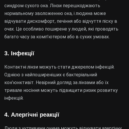
синдром сухого ока. Лінзи перешкоджають
нормальному зволоженню ока, і людина може
відчувати дискомфорт, печіння або відчуття піску в
очах. Це особливо поширене у людей, які проводять
багато часу за комп’ютером або в сухих умовах.
3.
Інфекції
Контактні лінзи можуть стати джерелом інфекцій.
Однією з найпоширеніших є бактеріальний
кон’юнктивіт. Невірний догляд за лінзами або їх
тривале носіння можуть підвищити ризик розвитку
інфекцій.
4.
Алергічні реакції
Люди з чутливими очима можуть відчувати алергічну