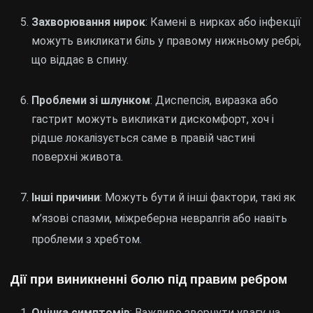
Захворювання нирок
: Камені в нирках або інфекції
можуть викликати біль у правому нижньому ребрі,
що віддає в спину.
Проблеми зі шлунком
: Диспепсія, виразка або
гастрит можуть викликати дискомфорт, хоч і
рідше локалізується саме в правій частині
поверхні живота.
Інші причини
: Можуть бути й інші фактори, такі як
м’язові спазми, міжреберна невралгія або навіть
проблеми з хребтом.
Дії при виникненні болю під правим ребром
Оцінка симптомів
: Важливо звернути увагу на