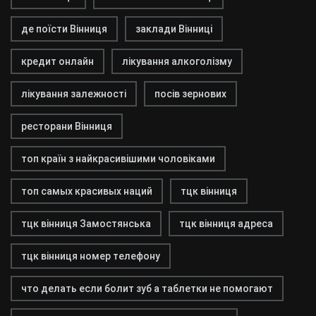
де поїсти Вінниця
заклади Вінниці
кредит онлайн
лікування алкоголізму
лікування залежності
посів зернових
ресторани Вінниця
топ країн з найкрасивішими чоловіками
топ самых красивых наций
тцк вінниця
тцк вінниця Замостянська
тцк вінниця адреса
тцк вінниця номер телефону
что делать если болит зуб а таблетки не помогают