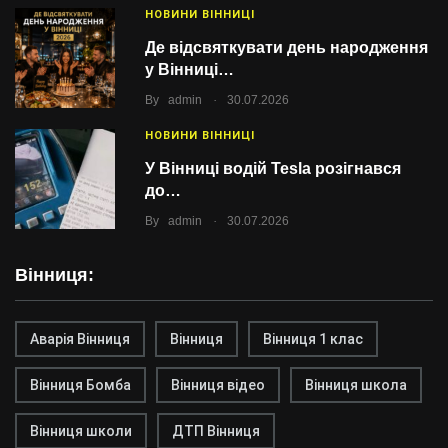
НОВИНИ ВІННИЦІ
Де відсвяткувати день народження
у Вінниці…
.
By
admin
30.07.2026
НОВИНИ ВІННИЦІ
У Вінниці водій Tesla розігнався
до…
.
By
admin
30.07.2026
Вінниця:
Аварія Вінниця
Вінниця
Вінниця 1 клас
Вінниця Бомба
Вінниця відео
Вінниця школа
Вінниця школи
ДТП Вінниця