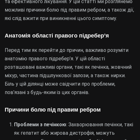
та ефективного лікування. У цій статті ми розглянемо
можливі причини болю під правим ребром, а також дії,
які слід вжити при виникненні цього симптому.
Анатомія області правого підребер’я
Перед тим як перейти до причин, важливо розуміти
анатомію правого підребер’я. У цій області
розташовані важливі органи, такі як печінка, жовчний
міхур, частина підшлункової залози, а також нирки.
Біль у цій ділянці може свідчити про проблеми,
пов’язані з будь-яким із цих органів.
Причини болю під правим ребром
Проблеми з печінкою
: Захворювання печінки, такі
як гепатит або жирова дистрофія, можуть