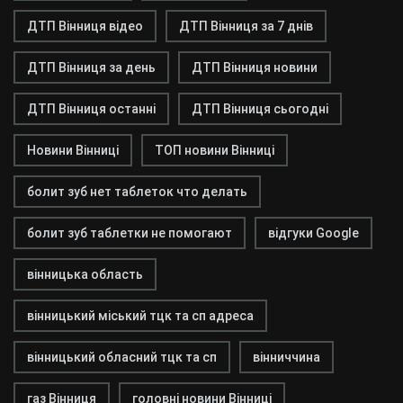
ДТП Вінниця відео
ДТП Вінниця за 7 днів
ДТП Вінниця за день
ДТП Вінниця новини
ДТП Вінниця останні
ДТП Вінниця сьогодні
Новини Вінниці
ТОП новини Вінниці
болит зуб нет таблеток что делать
болит зуб таблетки не помогают
відгуки Google
вінницька область
вінницький міський тцк та сп адреса
вінницький обласний тцк та сп
вінниччина
газ Вінниця
головні новини Вінниці