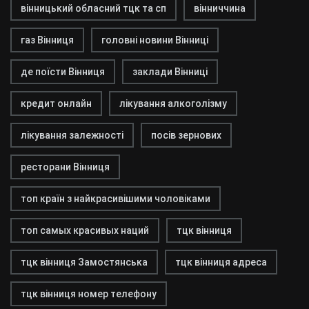
вінницький обласний тцк та сп
вінниччина
газ Вінниця
головні новини Вінниці
де поїсти Вінниця
заклади Вінниці
кредит онлайн
лікування алкоголізму
лікування залежності
посів зернових
ресторани Вінниця
топ країн з найкрасивішими чоловіками
топ самых красивых наций
тцк вінниця
тцк вінниця Замостянська
тцк вінниця адреса
тцк вінниця номер телефону