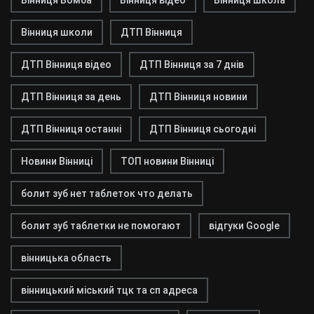
Вінниця Бомба
Вінниця відео
Вінниця школа
Вінниця школи
ДТП Вінниця
ДТП Вінниця відео
ДТП Вінниця за 7 днів
ДТП Вінниця за день
ДТП Вінниця новини
ДТП Вінниця останні
ДТП Вінниця сьогодні
Новини Вінниці
ТОП новини Вінниці
болит зуб нет таблеток что делать
болит зуб таблетки не помогают
відгуки Google
вінницька область
вінницький міський тцк та сп адреса