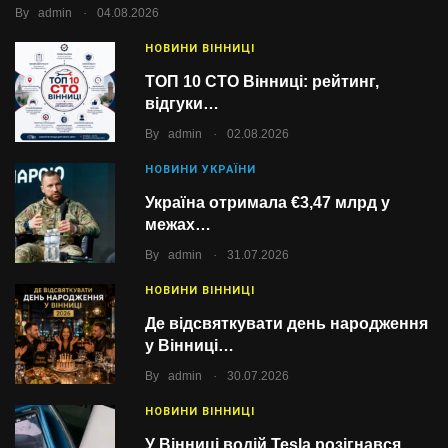
.
By
admin
04.08.2026
НОВИНИ ВІННИЦІ
ТОП 10 СТО Вінниці: рейтинг,
відгуки…
.
By
admin
02.08.2026
НОВИНИ УКРАЇНИ
Україна отримала €3,47 млрд у
межах…
.
By
admin
31.07.2026
НОВИНИ ВІННИЦІ
Де відсвяткувати день народження
у Вінниці…
.
By
admin
30.07.2026
НОВИНИ ВІННИЦІ
У Вінниці водій Tesla розігнався