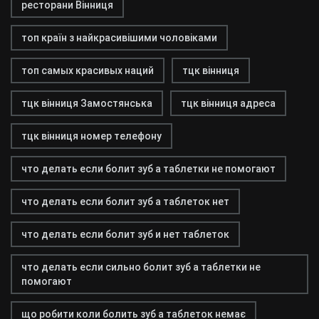
ресторани Вінниця
топ країн з найкрасивішими чоловіками
топ самых красивых наций
тцк вінниця
тцк вінниця Замостянська
тцк вінниця адреса
тцк вінниця номер телефону
что делать если болит зуб а таблетки не помогают
что делать если болит зуб а таблеток нет
что делать если болит зуб и нет таблеток
что делать если сильно болит зуб а таблетки не
помогают
що робити коли болить зуб а таблеток немає