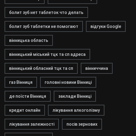
болит зуб нет таблеток что делать
болит зуб таблетки не помогают
відгуки Google
вінницька область
вінницький міський тцк та сп адреса
вінницький обласний тцк та сп
вінниччина
газ Вінниця
головні новини Вінниці
де поїсти Вінниця
заклади Вінниці
кредит онлайн
лікування алкоголізму
лікування залежності
посів зернових