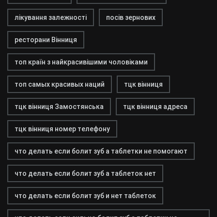
лікування залежності
посів зернових
ресторани Вінниця
топ країн з найкрасивішими чоловіками
топ самых красивых наций
тцк вінниця
тцк вінниця Замостянська
тцк вінниця адреса
тцк вінниця номер телефону
что делать если болит зуб а таблетки не помогают
что делать если болит зуб а таблеток нет
что делать если болит зуб и нет таблеток