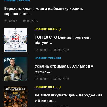
НОВИНИ УКРАЇНИ
Перехоплювачі, кошти на безпеку країни,
перенесення…
.
By
admin
04.08.2026
НОВИНИ ВІННИЦІ
ТОП 10 СТО Вінниці: рейтинг,
відгуки…
.
By
admin
02.08.2026
НОВИНИ УКРАЇНИ
Україна отримала €3,47 млрд у
межах…
.
By
admin
31.07.2026
НОВИНИ ВІННИЦІ
Де відсвяткувати день народження
у Вінниці…