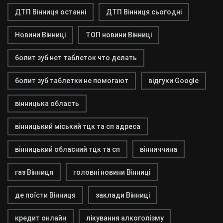
ДТП Вінниця останні
ДТП Вінниця сьогодні
Новини Вінниці
ТОП новини Вінниці
болит зуб нет таблеток что делать
болит зуб таблетки не помогают
відгуки Google
вінницька область
вінницький міський тцк та сп адреса
вінницький обласний тцк та сп
вінниччина
газ Вінниця
головні новини Вінниці
де поїсти Вінниця
заклади Вінниці
кредит онлайн
лікування алкоголізму