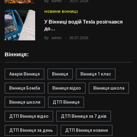
.
By
admin
30.07.2026
НОВИНИ ВІННИЦІ
У Вінниці водій Tesla розігнався
до…
.
By
admin
30.07.2026
Вінниця:
Аварія Вінниця
Вінниця
Вінниця 1 клас
Вінниця Бомба
Вінниця відео
Вінниця школа
Вінниця школи
ДТП Вінниця
ДТП Вінниця відео
ДТП Вінниця за 7 днів
ДТП Вінниця за день
ДТП Вінниця новини