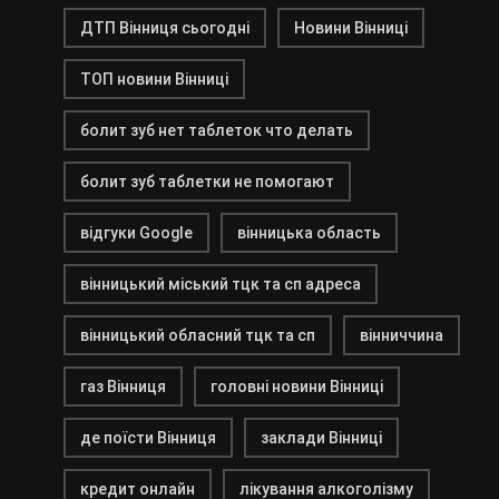
ДТП Вінниця сьогодні
Новини Вінниці
ТОП новини Вінниці
болит зуб нет таблеток что делать
болит зуб таблетки не помогают
відгуки Google
вінницька область
вінницький міський тцк та сп адреса
вінницький обласний тцк та сп
вінниччина
газ Вінниця
головні новини Вінниці
де поїсти Вінниця
заклади Вінниці
кредит онлайн
лікування алкоголізму