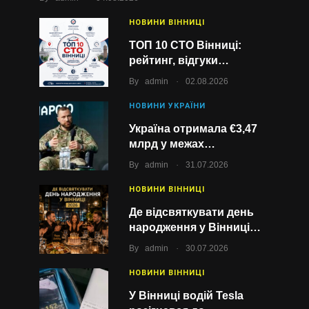
НОВИНИ ВІННИЦІ
ТОП 10 СТО Вінниці:
рейтинг, відгуки…
.
By
admin
02.08.2026
НОВИНИ УКРАЇНИ
Україна отримала €3,47
млрд у межах…
.
By
admin
31.07.2026
НОВИНИ ВІННИЦІ
Де відсвяткувати день
народження у Вінниці…
.
By
admin
30.07.2026
НОВИНИ ВІННИЦІ
У Вінниці водій Tesla