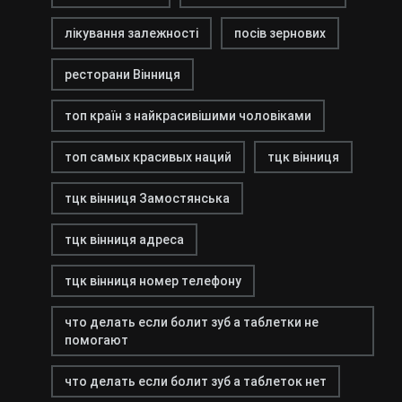
лікування залежності
посів зернових
ресторани Вінниця
топ країн з найкрасивішими чоловіками
топ самых красивых наций
тцк вінниця
тцк вінниця Замостянська
тцк вінниця адреса
тцк вінниця номер телефону
что делать если болит зуб а таблетки не
помогают
что делать если болит зуб а таблеток нет