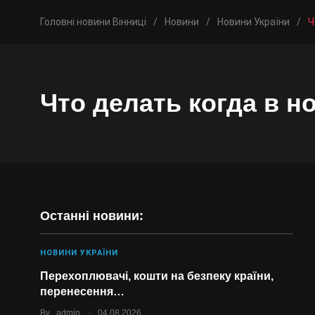
Головні новини Вінниці
/
Новини
/
Новини України
/
Ч
Что делать когда в н
Останні новини:
НОВИНИ УКРАЇНИ
Перехоплювачі, кошти на безпеку країни,
перенесення…
.
By
admin
04.08.2026