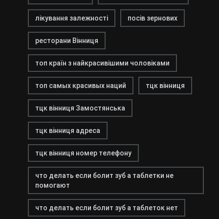
лікування залежності
посів зернових
ресторани Вінниця
топ країн з найкрасивішими чоловіками
топ самых красивых наций
тцк вінниця
тцк вінниця Замостянська
тцк вінниця адреса
тцк вінниця номер телефону
что делать если болит зуб а таблетки не
помогают
что делать если болит зуб а таблеток нет