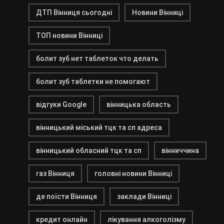
ДТП Вінниця сьогодні
Новини Вінниці
ТОП новини Вінниці
болит зуб нет таблеток что делать
болит зуб таблетки не помогают
відгуки Google
вінницька область
вінницький міський тцк та сп адреса
вінницький обласний тцк та сп
вінниччина
газ Вінниця
головні новини Вінниці
де поїсти Вінниця
заклади Вінниці
кредит онлайн
лікування алкоголізму