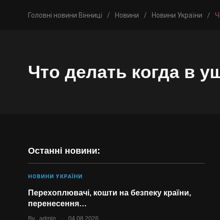
Головні новини Вінниці
/
Новини
/
Новини України
/
Ч
Что делать когда в у
Останні новини:
НОВИНИ УКРАЇНИ
Перехоплювачі, кошти на безпеку країни,
перенесення…
.
By
admin
04.08.2026