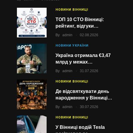
НОВИНИ ВІННИЦІ
ТОП 10 СТО Вінниці:
рейтинг, відгуки…
.
By
admin
02.08.2026
НОВИНИ УКРАЇНИ
Україна отримала €3,47
млрд у межах…
.
By
admin
31.07.2026
НОВИНИ ВІННИЦІ
Де відсвяткувати день
народження у Вінниці…
.
By
admin
30.07.2026
НОВИНИ ВІННИЦІ
У Вінниці водій Tesla