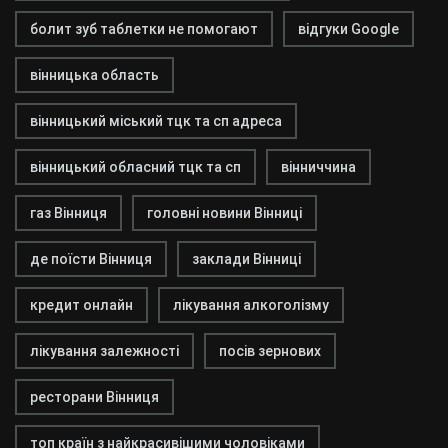
болит зуб таблетки не помогают
відгуки Google
вінницька область
вінницький міський тцк та сп адреса
вінницький обласний тцк та сп
вінниччина
газ Вінниця
головні новини Вінниці
де поїсти Вінниця
заклади Вінниці
кредит онлайн
лікування алкоголізму
лікування залежності
посів зернових
ресторани Вінниця
топ країн з найкрасивішими чоловіками