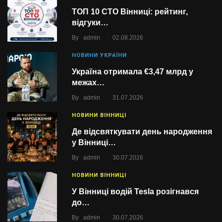
ТОП 10 СТО Вінниці: рейтинг,
відгуки…
.
By
admin
02.08.2026
НОВИНИ УКРАЇНИ
Україна отримала €3,47 млрд у
межах…
.
By
admin
31.07.2026
НОВИНИ ВІННИЦІ
Де відсвяткувати день народження
у Вінниці…
.
By
admin
30.07.2026
НОВИНИ ВІННИЦІ
У Вінниці водій Tesla розігнався
до…
.
By
admin
30.07.2026