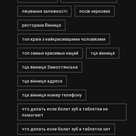
лікування залежності
посів зернових
ресторани Вінниця
топ країн з найкрасивішими чоловіками
топ самых красивых наций
тцк вінниця
тцк вінниця Замостянська
тцк вінниця адреса
тцк вінниця номер телефону
что делать если болит зуб а таблетки не
помогают
что делать если болит зуб а таблеток нет