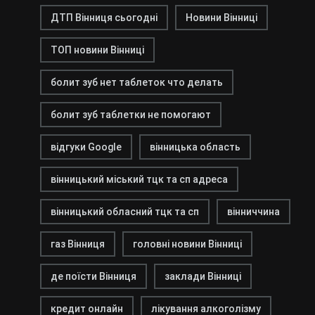
ДТП Вінниця сьогодні
Новини Вінниці
ТОП новини Вінниці
болит зуб нет таблеток что делать
болит зуб таблетки не помогают
відгуки Google
вінницька область
вінницький міський тцк та сп адреса
вінницький обласний тцк та сп
вінниччина
газ Вінниця
головні новини Вінниці
де поїсти Вінниця
заклади Вінниці
кредит онлайн
лікування алкоголізму