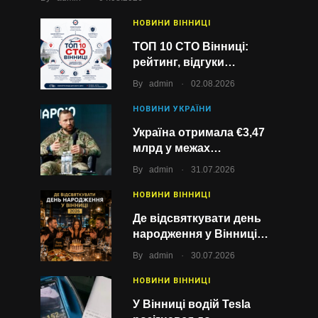
НОВИНИ ВІННИЦІ
ТОП 10 СТО Вінниці:
рейтинг, відгуки…
.
By
admin
02.08.2026
НОВИНИ УКРАЇНИ
Україна отримала €3,47
млрд у межах…
.
By
admin
31.07.2026
НОВИНИ ВІННИЦІ
Де відсвяткувати день
народження у Вінниці…
.
By
admin
30.07.2026
НОВИНИ ВІННИЦІ
У Вінниці водій Tesla