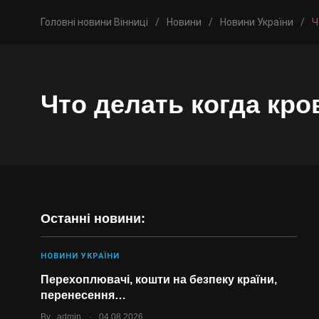
Головні новини Вінниці
/
Новини
/
Новини України
/
Ч
Что делать когда кро
Останні новини:
НОВИНИ УКРАЇНИ
Перехоплювачі, кошти на безпеку країни,
перенесення…
.
By
admin
04.08.2026