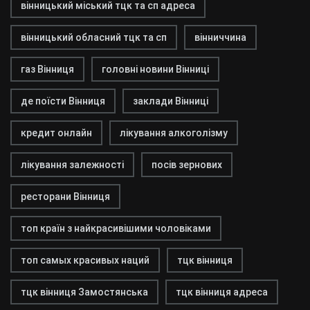
вінницький міський тцк та сп адреса
вінницький обласний тцк та сп
вінниччина
газ Вінниця
головні новини Вінниці
де поїсти Вінниця
заклади Вінниці
кредит онлайн
лікування алкоголізму
лікування залежності
посів зернових
ресторани Вінниця
топ країн з найкрасивішими чоловіками
топ самых красивых наций
тцк вінниця
тцк вінниця Замостянська
тцк вінниця адреса