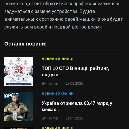
возможно, стоит обратиться к профессионалам или
задуматься о замене устройства. Будьте
внимательны к состоянию своей мышки, и она будет
служить вам верой и правдой долгое время.
Останні новини:
НОВИНИ ВІННИЦІ
ТОП 10 СТО Вінниці: рейтинг,
відгуки…
.
By
admin
02.08.2026
НОВИНИ УКРАЇНИ
Україна отримала €3,47 млрд у
межах…
.
By
admin
31.07.2026
НОВИНИ ВІННИЦІ