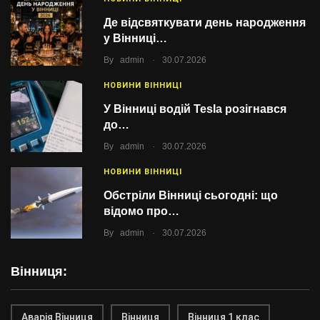
Де відсвяткувати день народження
у Вінниці…
.
By
admin
30.07.2026
НОВИНИ ВІННИЦІ
У Вінниці водій Tesla розігнався
до…
.
By
admin
30.07.2026
НОВИНИ ВІННИЦІ
Обстріли Вінниці сьогодні: що
відомо про…
.
By
admin
30.07.2026
Вінниця:
Аварія Вінниця
Вінниця
Вінниця 1 клас