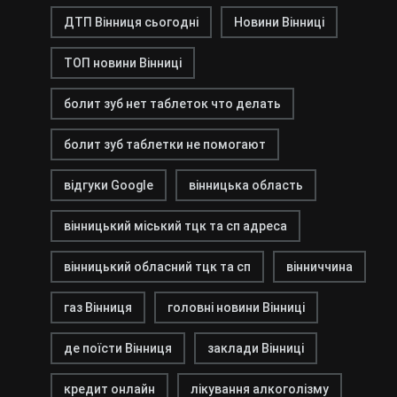
ДТП Вінниця сьогодні
Новини Вінниці
ТОП новини Вінниці
болит зуб нет таблеток что делать
болит зуб таблетки не помогают
відгуки Google
вінницька область
вінницький міський тцк та сп адреса
вінницький обласний тцк та сп
вінниччина
газ Вінниця
головні новини Вінниці
де поїсти Вінниця
заклади Вінниці
кредит онлайн
лікування алкоголізму