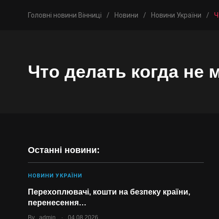
Головні новини Вінниці
/
Новини
/
Новини України
/
Ч
Что делать когда не
Останні новини:
НОВИНИ УКРАЇНИ
Перехоплювачі, кошти на безпеку країни,
перенесення…
.
By
admin
04.08.2026