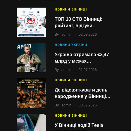
НОВИНИ ВІННИЦІ
ТОП 10 СТО Вінниці:
рейтинг, відгуки…
.
By
admin
02.08.2026
НОВИНИ УКРАЇНИ
Україна отримала €3,47
млрд у межах…
.
By
admin
31.07.2026
НОВИНИ ВІННИЦІ
Де відсвяткувати день
народження у Вінниці…
.
By
admin
30.07.2026
НОВИНИ ВІННИЦІ
У Вінниці водій Tesla