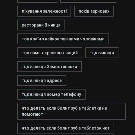
лікування залежності
посів зернових
ресторани Вінниця
топ країн з найкрасивішими чоловіками
топ самых красивых наций
тцк вінниця
тцк вінниця Замостянська
тцк вінниця адреса
тцк вінниця номер телефону
что делать если болит зуб а таблетки не
помогают
что делать если болит зуб а таблеток нет