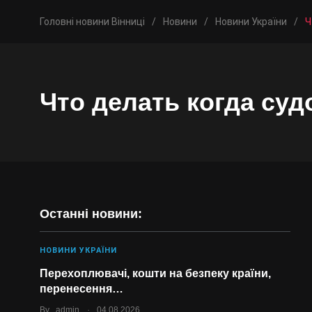
Головні новини Вінниці
/
Новини
/
Новини України
/
Ч
Что делать когда суд
Останні новини:
НОВИНИ УКРАЇНИ
Перехоплювачі, кошти на безпеку країни,
перенесення…
.
By
admin
04.08.2026