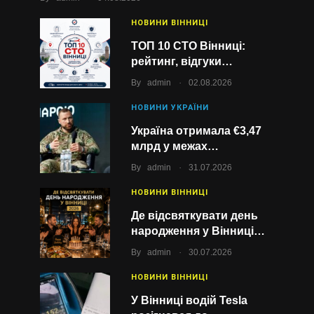
НОВИНИ ВІННИЦІ
ТОП 10 СТО Вінниці:
рейтинг, відгуки…
.
By
admin
02.08.2026
НОВИНИ УКРАЇНИ
Україна отримала €3,47
млрд у межах…
.
By
admin
31.07.2026
НОВИНИ ВІННИЦІ
Де відсвяткувати день
народження у Вінниці…
.
By
admin
30.07.2026
НОВИНИ ВІННИЦІ
У Вінниці водій Tesla