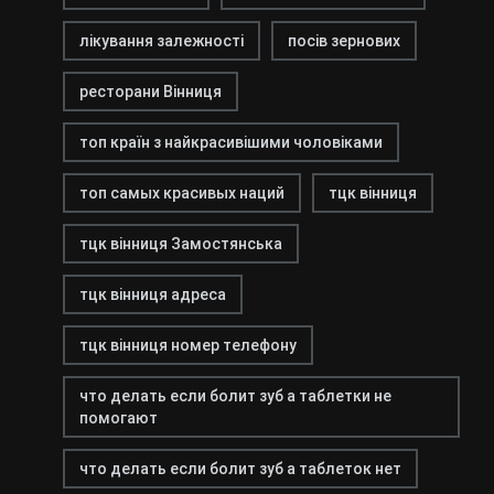
лікування залежності
посів зернових
ресторани Вінниця
топ країн з найкрасивішими чоловіками
топ самых красивых наций
тцк вінниця
тцк вінниця Замостянська
тцк вінниця адреса
тцк вінниця номер телефону
что делать если болит зуб а таблетки не
помогают
что делать если болит зуб а таблеток нет