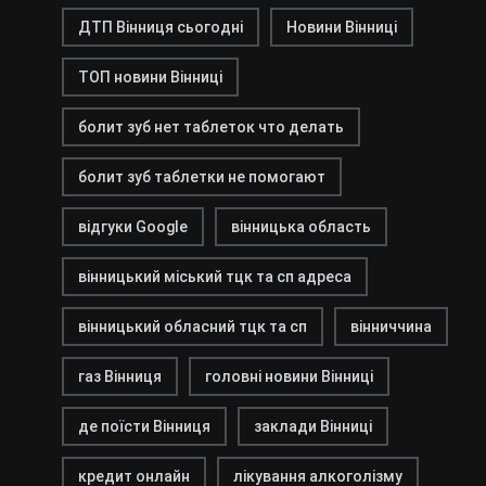
ДТП Вінниця сьогодні
Новини Вінниці
ТОП новини Вінниці
болит зуб нет таблеток что делать
болит зуб таблетки не помогают
відгуки Google
вінницька область
вінницький міський тцк та сп адреса
вінницький обласний тцк та сп
вінниччина
газ Вінниця
головні новини Вінниці
де поїсти Вінниця
заклади Вінниці
кредит онлайн
лікування алкоголізму