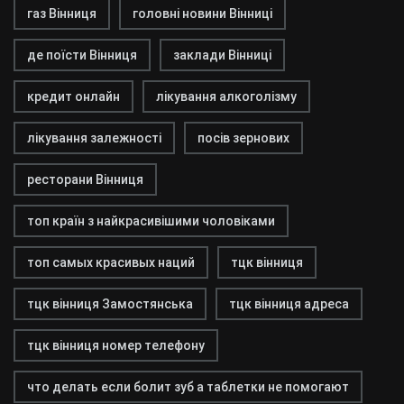
газ Вінниця
головні новини Вінниці
де поїсти Вінниця
заклади Вінниці
кредит онлайн
лікування алкоголізму
лікування залежності
посів зернових
ресторани Вінниця
топ країн з найкрасивішими чоловіками
топ самых красивых наций
тцк вінниця
тцк вінниця Замостянська
тцк вінниця адреса
тцк вінниця номер телефону
что делать если болит зуб а таблетки не помогают