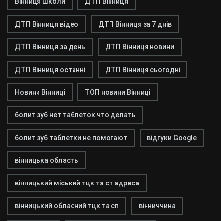
Вінниця школи
ДТП Вінниця
ДТП Вінниця відео
ДТП Вінниця за 7 днів
ДТП Вінниця за день
ДТП Вінниця новини
ДТП Вінниця останні
ДТП Вінниця сьогодні
Новини Вінниці
ТОП новини Вінниці
болит зуб нет таблеток что делать
болит зуб таблетки не помогают
відгуки Google
вінницька область
вінницький міський тцк та сп адреса
вінницький обласний тцк та сп
вінниччина