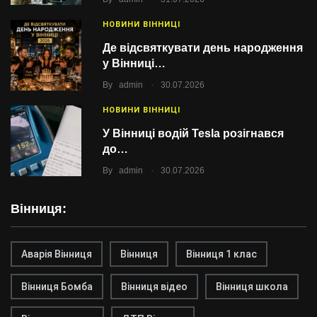
НОВИНИ ВІННИЦІ
Де відсвяткувати день народження
у Вінниці…
.
By
admin
30.07.2026
НОВИНИ ВІННИЦІ
У Вінниці водій Tesla розігнався
до…
.
By
admin
30.07.2026
Вінниця:
Аварія Вінниця
Вінниця
Вінниця 1 клас
Вінниця Бомба
Вінниця відео
Вінниця школа