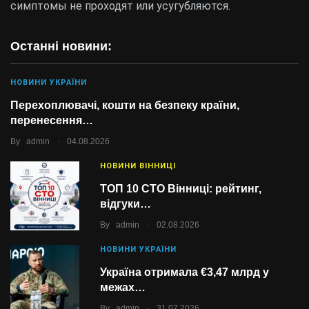
симптомы не проходят или усугубляются.
Останні новини:
НОВИНИ УКРАЇНИ
Перехоплювачі, кошти на безпеку країни,
перенесення…
.
By
admin
04.08.2026
НОВИНИ ВІННИЦІ
ТОП 10 СТО Вінниці: рейтинг,
відгуки…
.
By
admin
02.08.2026
НОВИНИ УКРАЇНИ
Україна отримала €3,47 млрд у
межах…
.
By
admin
31.07.2026