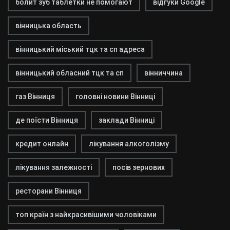
болит зуб таблетки не помогают
відгуки Google
вінницька область
вінницький міський тцк та сп адреса
вінницький обласний тцк та сп
вінниччина
газ Вінниця
головні новини Вінниці
де поїсти Вінниця
заклади Вінниці
кредит онлайн
лікування алкоголізму
лікування залежності
посів зернових
ресторани Вінниця
топ країн з найкрасивішими чоловіками