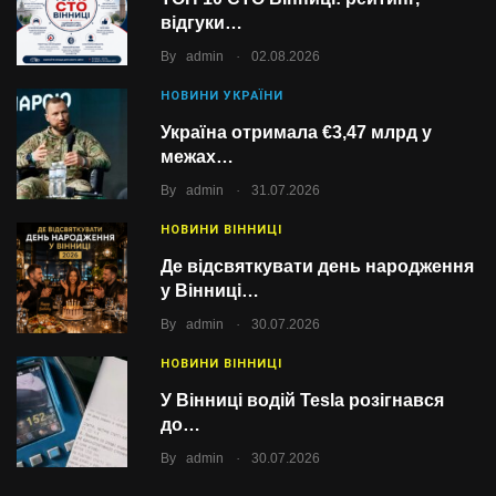
відгуки…
.
By
admin
02.08.2026
НОВИНИ УКРАЇНИ
Україна отримала €3,47 млрд у
межах…
.
By
admin
31.07.2026
НОВИНИ ВІННИЦІ
Де відсвяткувати день народження
у Вінниці…
.
By
admin
30.07.2026
НОВИНИ ВІННИЦІ
У Вінниці водій Tesla розігнався
до…
.
By
admin
30.07.2026