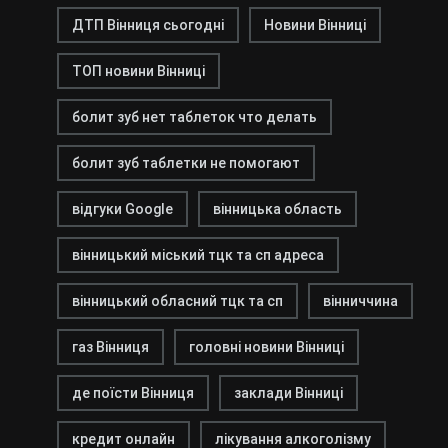
ДТП Вінниця сьогодні
Новини Вінниці
ТОП новини Вінниці
болит зуб нет таблеток что делать
болит зуб таблетки не помогают
відгуки Google
вінницька область
вінницький міський тцк та сп адреса
вінницький обласний тцк та сп
вінниччина
газ Вінниця
головні новини Вінниці
де поїсти Вінниця
заклади Вінниці
кредит онлайн
лікування алкоголізму