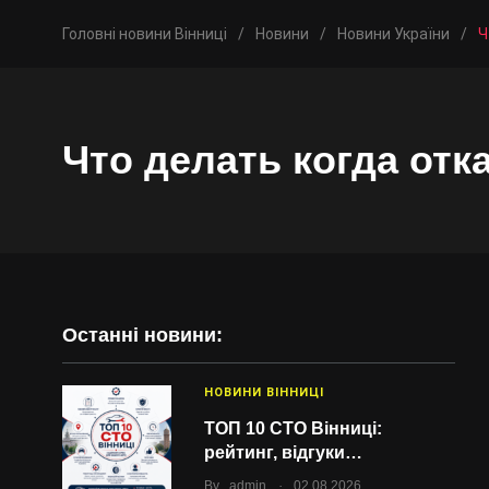
Головні новини Вінниці
/
Новини
/
Новини України
/
Ч
Что делать когда отк
Останні новини:
НОВИНИ ВІННИЦІ
ТОП 10 СТО Вінниці:
рейтинг, відгуки…
.
By
admin
02.08.2026