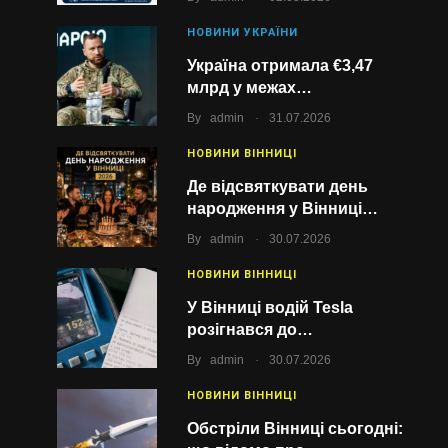
НОВИНИ УКРАЇНИ
Україна отримала €3,47
млрд у межах…
.
By
admin
31.07.2026
НОВИНИ ВІННИЦІ
Де відсвяткувати день
народження у Вінниці…
.
By
admin
30.07.2026
НОВИНИ ВІННИЦІ
У Вінниці водій Tesla
розігнався до…
.
By
admin
30.07.2026
НОВИНИ ВІННИЦІ
Обстріли Вінниці сьогодні: