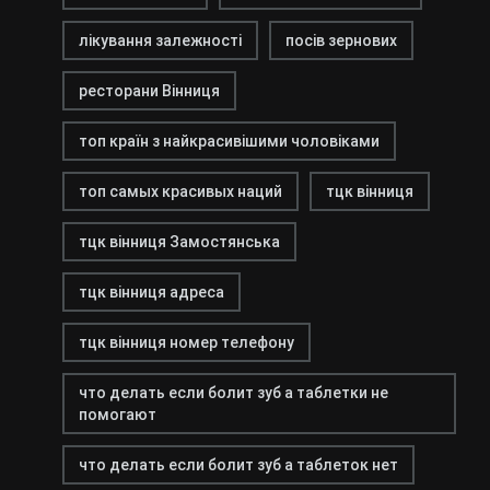
лікування залежності
посів зернових
ресторани Вінниця
топ країн з найкрасивішими чоловіками
топ самых красивых наций
тцк вінниця
тцк вінниця Замостянська
тцк вінниця адреса
тцк вінниця номер телефону
что делать если болит зуб а таблетки не
помогают
что делать если болит зуб а таблеток нет