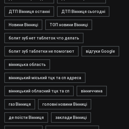
ДТП Вінниця останні
ДТП Вінниця сьогодні
Новини Вінниці
ТОП новини Вінниці
болит зуб нет таблеток что делать
болит зуб таблетки не помогают
відгуки Google
вінницька область
вінницький міський тцк та сп адреса
вінницький обласний тцк та сп
вінниччина
газ Вінниця
головні новини Вінниці
де поїсти Вінниця
заклади Вінниці