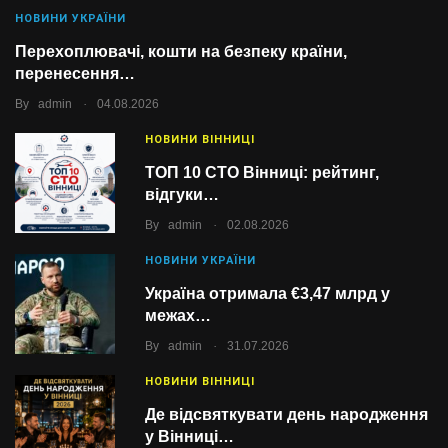
НОВИНИ УКРАЇНИ
Перехоплювачі, кошти на безпеку країни,
перенесення…
.
By
admin
04.08.2026
НОВИНИ ВІННИЦІ
ТОП 10 СТО Вінниці: рейтинг,
відгуки…
.
By
admin
02.08.2026
НОВИНИ УКРАЇНИ
Україна отримала €3,47 млрд у
межах…
.
By
admin
31.07.2026
НОВИНИ ВІННИЦІ
Де відсвяткувати день народження
у Вінниці…