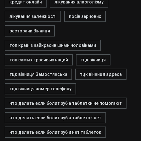
кредит онлайн
лікування алкоголізму
лікування залежності
посів зернових
ресторани Вінниця
топ країн з найкрасивішими чоловіками
топ самых красивых наций
тцк вінниця
тцк вінниця Замостянська
тцк вінниця адреса
тцк вінниця номер телефону
что делать если болит зуб а таблетки не помогают
что делать если болит зуб а таблеток нет
что делать если болит зуб и нет таблеток