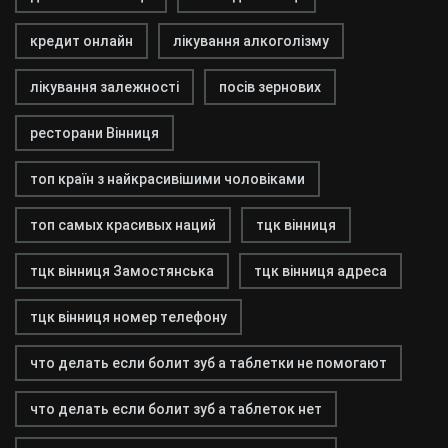
кредит онлайн
лікування алкоголізму
лікування залежності
посів зернових
ресторани Вінниця
топ країн з найкрасивішими чоловіками
топ самых красивых наций
тцк вінниця
тцк вінниця Замостянська
тцк вінниця адреса
тцк вінниця номер телефону
что делать если болит зуб а таблетки не помогают
что делать если болит зуб а таблеток нет