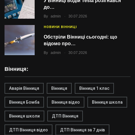
У Вінниці водій Tesla розігнався
до…
.
By
admin
30.07.2026
НОВИНИ ВІННИЦІ
Обстріли Вінниці сьогодні: що
відомо про…
.
By
admin
30.07.2026
Вінниця:
Аварія Вінниця
Вінниця
Вінниця 1 клас
Вінниця Бомба
Вінниця відео
Вінниця школа
Вінниця школи
ДТП Вінниця
ДТП Вінниця відео
ДТП Вінниця за 7 днів