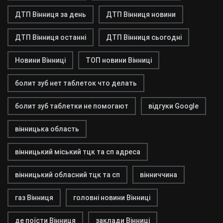
ДТП Вінниця за день
ДТП Вінниця новини
ДТП Вінниця останні
ДТП Вінниця сьогодні
Новини Вінниці
ТОП новини Вінниці
болит зуб нет таблеток что делать
болит зуб таблетки не помогают
відгуки Google
вінницька область
вінницький міський тцк та сп адреса
вінницький обласний тцк та сп
вінниччина
газ Вінниця
головні новини Вінниці
де поїсти Вінниця
заклади Вінниці