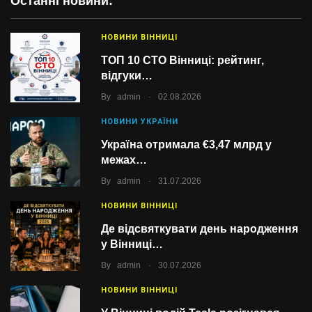
Останні новини:
НОВИНИ ВІННИЦІ
ТОП 10 СТО Вінниці: рейтинг,
відгуки…
.
By
admin
02.08.2026
НОВИНИ УКРАЇНИ
Україна отримала €3,47 млрд у
межах…
.
By
admin
31.07.2026
НОВИНИ ВІННИЦІ
Де відсвяткувати день народження
у Вінниці…
.
By
admin
30.07.2026
НОВИНИ ВІННИЦІ