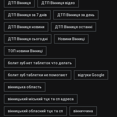
ДТП Вінниця
ДТП Вінниця відео
ДТП Вінниця за 7 днів
ДТП Вінниця за день
ДТП Вінниця новини
ДТП Вінниця останні
ДТП Вінниця сьогодні
Новини Вінниці
ТОП новини Вінниці
болит зуб нет таблеток что делать
болит зуб таблетки не помогают
відгуки Google
вінницька область
вінницький міський тцк та сп адреса
вінницький обласний тцк та сп
вінниччина