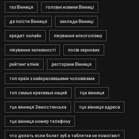
газ Вінниця
головні новини Вінниці
де поїсти Вінниця
заклади Вінниці
кредит онлайн
лікування алкоголізму
лікування залежності
посів зернових
рейтинг клінік
ресторани Вінниця
топ країн з найкрасивішими чоловіками
топ самых красивых наций
тцк вінниця
тцк вінниця Замостянська
тцк вінниця адреса
тцк вінниця номер телефону
что делать если болит зуб а таблетки не помогают