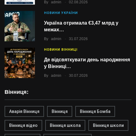
.
By
admin
02.08.2026
НОВИНИ УКРАЇНИ
Україна отримала €3,47 млрд у
межах…
.
By
admin
31.07.2026
НОВИНИ ВІННИЦІ
Де відсвяткувати день народження
у Вінниці…
.
By
admin
30.07.2026
Вінниця:
Аварія Вінниця
Вінниця
Вінниця Бомба
Вінниця відео
Вінниця школа
Вінниця школи