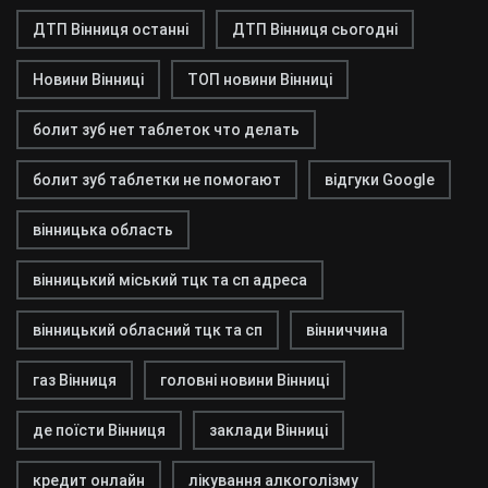
ДТП Вінниця останні
ДТП Вінниця сьогодні
Новини Вінниці
ТОП новини Вінниці
болит зуб нет таблеток что делать
болит зуб таблетки не помогают
відгуки Google
вінницька область
вінницький міський тцк та сп адреса
вінницький обласний тцк та сп
вінниччина
газ Вінниця
головні новини Вінниці
де поїсти Вінниця
заклади Вінниці
кредит онлайн
лікування алкоголізму