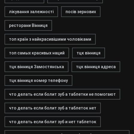
лікування залежності
посів зернових
ресторани Вінниця
топ країн з найкрасивішими чоловіками
топ самых красивых наций
тцк вінниця
тцк вінниця Замостянська
тцк вінниця адреса
тцк вінниця номер телефону
что делать если болит зуб а таблетки не помогают
что делать если болит зуб а таблеток нет
что делать если болит зуб и нет таблеток