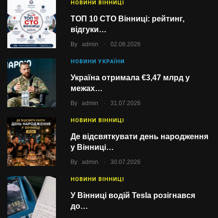
НОВИНИ ВІННИЦІ
ТОП 10 СТО Вінниці: рейтинг,
відгуки…
.
By
admin
02.08.2026
НОВИНИ УКРАЇНИ
Україна отримала €3,47 млрд у
межах…
.
By
admin
31.07.2026
НОВИНИ ВІННИЦІ
Де відсвяткувати день народження
у Вінниці…
.
By
admin
30.07.2026
НОВИНИ ВІННИЦІ
У Вінниці водій Tesla розігнався
до…