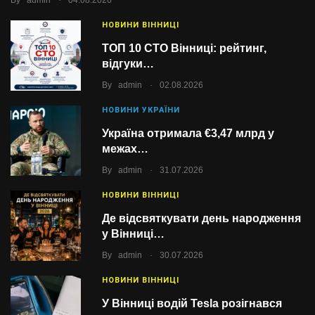
By
admin
04.08.2026
НОВИНИ ВІННИЦІ
ТОП 10 СТО Вінниці: рейтинг,
відгуки…
.
By
admin
02.08.2026
НОВИНИ УКРАЇНИ
Україна отримала €3,47 млрд у
межах…
.
By
admin
31.07.2026
НОВИНИ ВІННИЦІ
Де відсвяткувати день народження
у Вінниці…
.
By
admin
30.07.2026
НОВИНИ ВІННИЦІ
У Вінниці водій Tesla розігнався