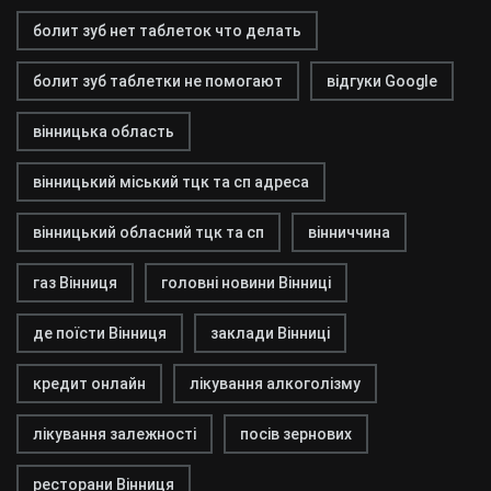
болит зуб нет таблеток что делать
болит зуб таблетки не помогают
відгуки Google
вінницька область
вінницький міський тцк та сп адреса
вінницький обласний тцк та сп
вінниччина
газ Вінниця
головні новини Вінниці
де поїсти Вінниця
заклади Вінниці
кредит онлайн
лікування алкоголізму
лікування залежності
посів зернових
ресторани Вінниця