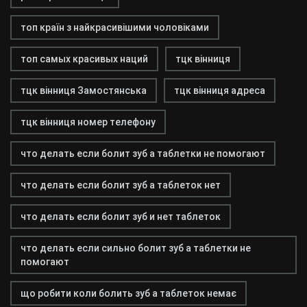
топ країн з найкрасивішими чоловіками
топ самых красивых наций
тцк вінниця
тцк вінниця Замостянська
тцк вінниця адреса
тцк вінниця номер телефону
что делать если болит зуб а таблетки не помогают
что делать если болит зуб а таблеток нет
что делать если болит зуб и нет таблеток
что делать если сильно болит зуб а таблетки не
помогают
що робити коли болить зуб а таблеток немає