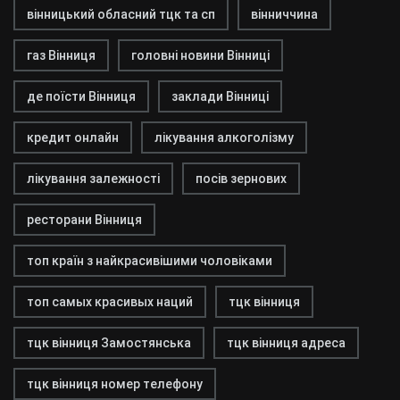
вінницький обласний тцк та сп
вінниччина
газ Вінниця
головні новини Вінниці
де поїсти Вінниця
заклади Вінниці
кредит онлайн
лікування алкоголізму
лікування залежності
посів зернових
ресторани Вінниця
топ країн з найкрасивішими чоловіками
топ самых красивых наций
тцк вінниця
тцк вінниця Замостянська
тцк вінниця адреса
тцк вінниця номер телефону