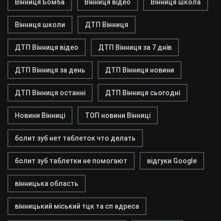
Вінниця Бомба
Вінниця відео
Вінниця школа
Вінниця школи
ДТП Вінниця
ДТП Вінниця відео
ДТП Вінниця за 7 днів
ДТП Вінниця за день
ДТП Вінниця новини
ДТП Вінниця останні
ДТП Вінниця сьогодні
Новини Вінниці
ТОП новини Вінниці
болит зуб нет таблеток что делать
болит зуб таблетки не помогают
відгуки Google
вінницька область
вінницький міський тцк та сп адреса