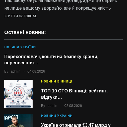
тіло заслуговує на належний догляд, адже це сприяє
не лише вашому здоров’ю, але й покращує якість
життя загалом.
Останні новини:
НОВИНИ УКРАЇНИ
Перехоплювачі, кошти на безпеку країни,
перенесення…
.
By
admin
04.08.2026
НОВИНИ ВІННИЦІ
ТОП 10 СТО Вінниці: рейтинг,
відгуки…
.
By
admin
02.08.2026
НОВИНИ УКРАЇНИ
Україна отримала €3,47 млрд у