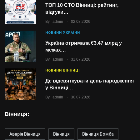
ТОП 10 СТО Вінниці: рейтинг,
відгуки…
.
By
admin
02.08.2026
НОВИНИ УКРАЇНИ
Україна отримала €3,47 млрд у
межах…
.
By
admin
31.07.2026
НОВИНИ ВІННИЦІ
Де відсвяткувати день народження
у Вінниці…
.
By
admin
30.07.2026
Вінниця:
Аварія Вінниця
Вінниця
Вінниця Бомба