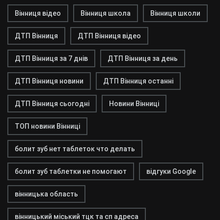
Вінниця відео
Вінниця школа
Вінниця школи
ДТП Вінниця
ДТП Вінниця відео
ДТП Вінниця за 7 днів
ДТП Вінниця за день
ДТП Вінниця новини
ДТП Вінниця останні
ДТП Вінниця сьогодні
Новини Вінниці
ТОП новини Вінниці
болит зуб нет таблеток что делать
болит зуб таблетки не помогают
відгуки Google
вінницька область
вінницький міський тцк та сп адреса