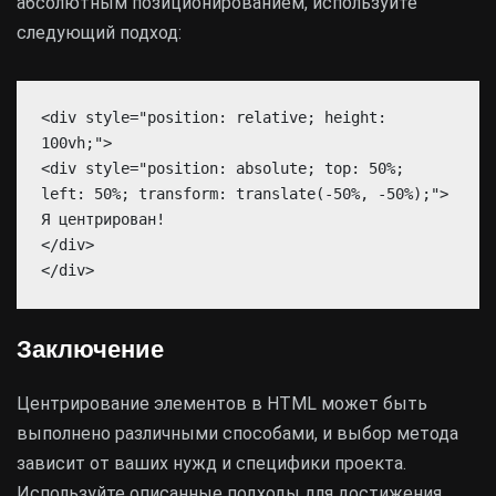
абсолютным позиционированием, используйте
следующий подход:
<div style="position: relative; height:
100vh;">
<div style="position: absolute; top: 50%;
left: 50%; transform: translate(-50%, -50%);">
Я центрирован!
</div>
</div>
Заключение
Центрирование элементов в HTML может быть
выполнено различными способами, и выбор метода
зависит от ваших нужд и специфики проекта.
Используйте описанные подходы для достижения