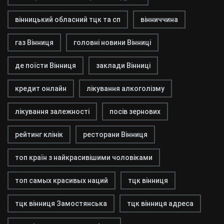
вінницький обласний тцк та сп
вінниччина
газ Вінниця
головні новини Вінниці
де поїсти Вінниця
заклади Вінниці
кредит онлайн
лікування алкоголізму
лікування залежності
посів зернових
рейтинг клінік
ресторани Вінниця
топ країн з найкрасивішими чоловіками
топ самых красивых наций
тцк вінниця
тцк вінниця Замостянська
тцк вінниця адреса