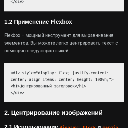
</div>
1.2 Применение Flexbox
Flexbox – мощный инструмент для выравнивания
элементов. Вы можете легко центрировать текст с
помощью следующих стилей:
<div style="display: flex; justify-content:
center; align-items: center; height: 100vh;">
<h1>Центрированный заголовок</h1>
</div>
2. Центрирование изображений
2.1 Использование
и
display: block
margin