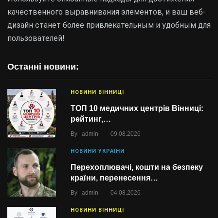
качественного выравнивания элементов, и ваш веб-
дизайн станет более привлекательным и удобным для
пользователей!
Останні новини:
НОВИНИ ВІННИЦІ
ТОП 10 медичних центрів Вінниці:
рейтинг,…
.
By
admin
09.08.2026
НОВИНИ УКРАЇНИ
Перехоплювачі, кошти на безпеку
країни, перенесення…
.
By
admin
04.08.2026
НОВИНИ ВІННИЦІ